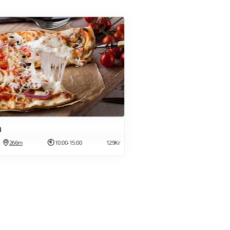
a
266m
10:00-15:00
129Kr