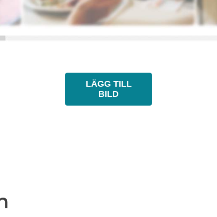
LÄGG TILL
BILD
n