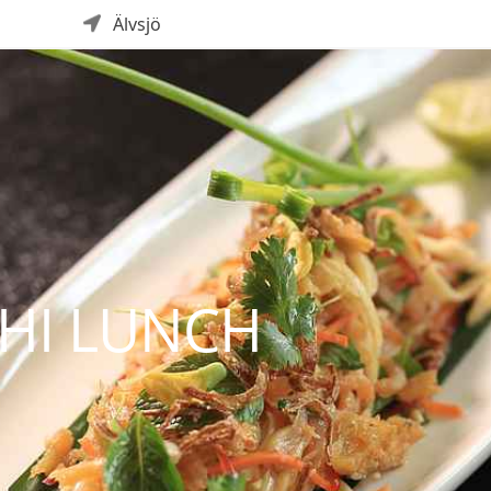
Älvsjö
HI LUNCH