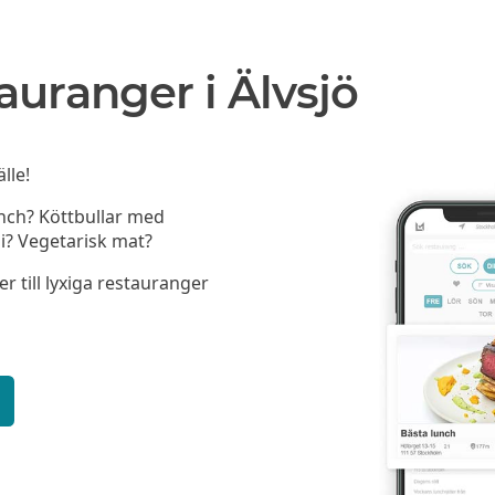
auranger i Älvsjö
lle!
unch? Köttbullar med
i? Vegetarisk mat?
er till lyxiga restauranger