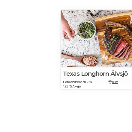
Texas Longhorn Älvsjö
Götalandsvägen 238
85m
125 45 Älvsjö