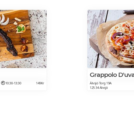
Grappolo D'uv
10:30-13:30
149Kr
Älvsjö Torg 19A
125 34 Älvsjö