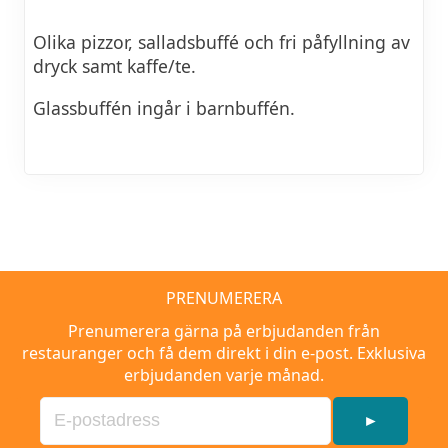
Olika pizzor, salladsbuffé och fri påfyllning av
dryck samt kaffe/te.
Glassbuffén ingår i barnbuffén.
PRENUMERERA
Prenumerera gärna på erbjudanden från
restauranger och få dem direkt i din e-post. Exklusiva
erbjudanden varje månad.
►