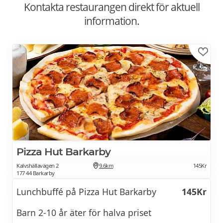
Kontakta restaurangen direkt för aktuell
information.
Pizza Hut Barkarby
Kalvshällavägen 2
9.6km
145Kr
177 44 Barkarby
Lunchbuffé på Pizza Hut Barkarby
145Kr
Barn 2-10 år äter för halva priset