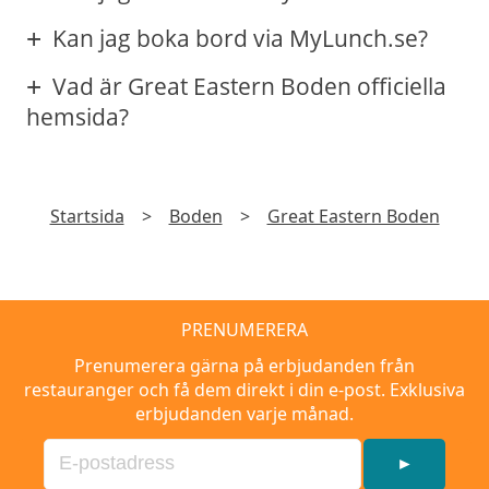
Kan jag boka bord via MyLunch.se?
Vad är Great Eastern Boden officiella
hemsida?
Startsida
>
Boden
>
Great Eastern Boden
PRENUMERERA
Prenumerera gärna på erbjudanden från
restauranger och få dem direkt i din e-post. Exklusiva
erbjudanden varje månad.
►