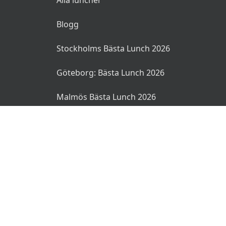
Blogg
Stockholms Bästa Lunch 2026
Göteborg: Bästa Lunch 2026
Malmös Bästa Lunch 2026
© 2026 MyLunch.se. Alla rättigheter reserverade.
Användarvillkor
Integritetspolicy
Ansvarsfriskrivning
🌜
🌞