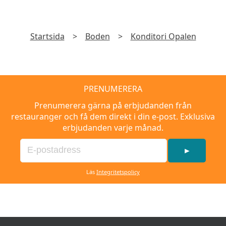
Startsida
>
Boden
>
Konditori Opalen
PRENUMERERA
Prenumerera gärna på erbjudanden från
restauranger och få dem direkt i din e-post. Exklusiva
erbjudanden varje månad.
►
Läs
Integritetspolicy