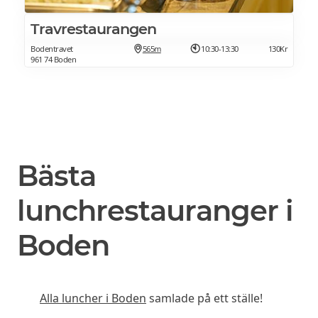
Travrestaurangen
Bodentravet
565m
10:30-13:30
130Kr
961 74 Boden
Bästa
lunchrestauranger i
Boden
Alla luncher i Boden
samlade på ett ställe!