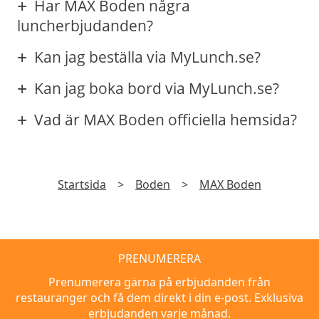
Har MAX Boden några
luncherbjudanden?
Kan jag beställa via MyLunch.se?
Kan jag boka bord via MyLunch.se?
Vad är MAX Boden officiella hemsida?
Startsida
>
Boden
>
MAX Boden
PRENUMERERA
Prenumerera gärna på erbjudanden från
restauranger och få dem direkt i din e-post. Exklusiva
erbjudanden varje månad.