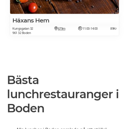
Häxans Hem
Kungsgatan 32
679m
11:00-14:00
89Kr
961 32 Boden
Bästa
lunchrestauranger i
Boden