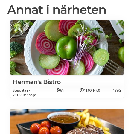
Annat i närheten
Herman's Bistro
Sveagatan 7
61m
11:00-14:00
129Kr
784 33 Borlänge