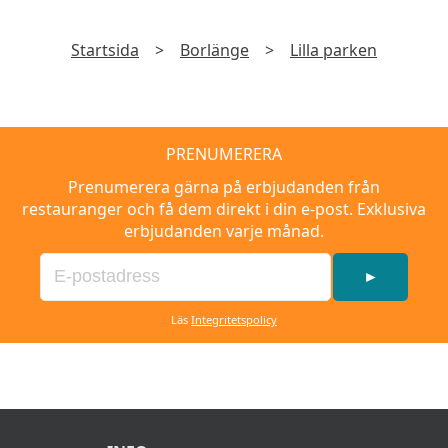
Startsida
>
Borlänge
>
Lilla parken
PRENUMERERA
Prenumerera gärna på erbjudanden från
restauranger och få dem direkt i din e-post. Exklusiva
erbjudanden varje månad.
►
Läs
Integritetspolicy