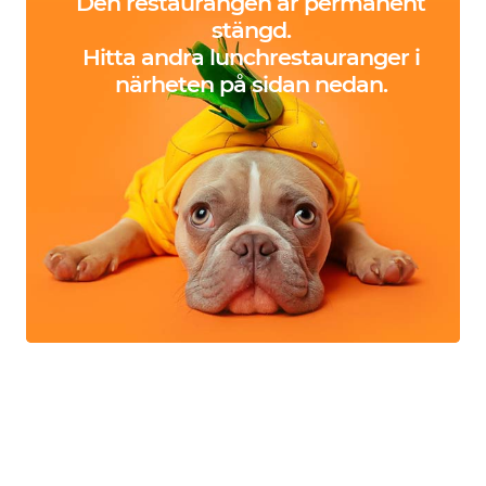
Den restaurangen är permanent
stängd.
Hitta andra lunchrestauranger i
närheten på sidan nedan.