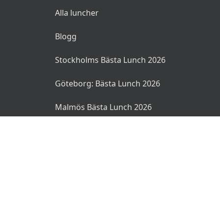
Alla luncher
Blogg
Stockholms Bästa Lunch 2026
Göteborg: Bästa Lunch 2026
Malmös Bästa Lunch 2026
© 2026 MyLunch.se. Alla rättigheter reserverade.
Användarvillkor
Integritetspolicy
Ansvarsfriskrivning
🌜
🌞