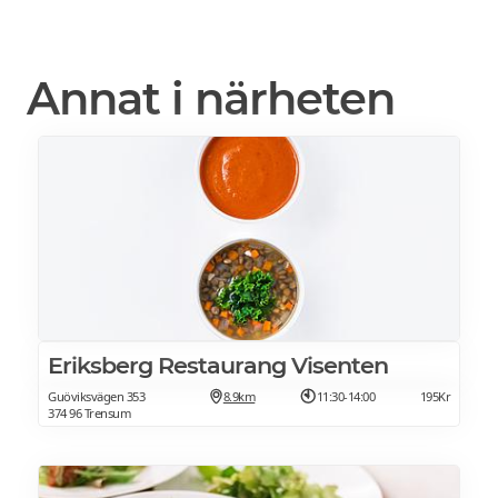
Annat i närheten
Eriksberg Restaurang Visenten
Guöviksvägen 353
8.9km
11:30-14:00
195Kr
374 96 Trensum