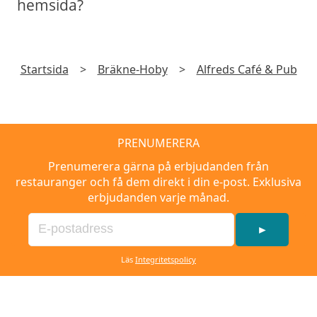
hemsida?
Startsida
>
Bräkne-Hoby
>
Alfreds Café & Pub
PRENUMERERA
Prenumerera gärna på erbjudanden från
restauranger och få dem direkt i din e-post. Exklusiva
erbjudanden varje månad.
►
Läs
Integritetspolicy