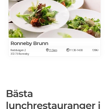
Ronneby Brunn
Reddvägen 2
11.5km
11:30-14:00
139Kr
372 73 Ronneby
Bästa
lunchrestauranger i