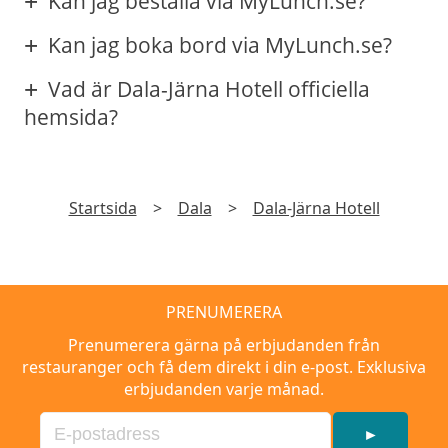
Kan jag beställa via MyLunch.se?
Kan jag boka bord via MyLunch.se?
Vad är Dala-Järna Hotell officiella
hemsida?
Startsida
>
Dala
>
Dala-Järna Hotell
PRENUMERERA
Prenumerera gärna på erbjudanden från
restauranger och få dem direkt i din e-post. Exklusiva
erbjudanden varje månad.
►