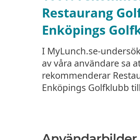
Restaurang Gol
Enköpings Golf
I MyLunch.se-undersö
av våra användare sa a
rekommenderar Restau
Enköpings Golfklubb til
Användarbilder