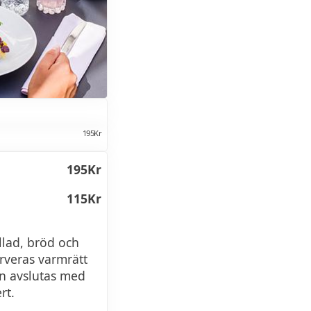
195Kr
195Kr
115Kr
llad, bröd och
rveras varmrätt
en avslutas med
rt.