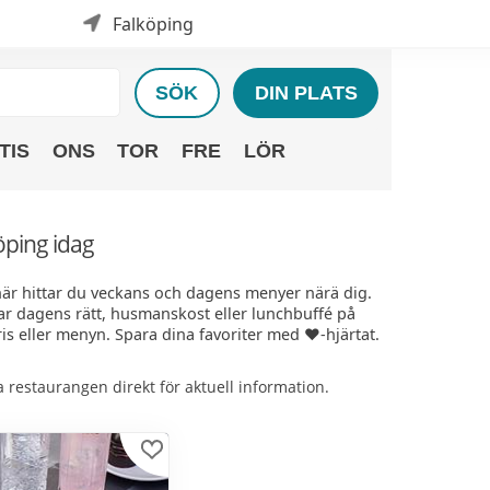
Falköping
SÖK
DIN PLATS
TIS
ONS
TOR
FRE
LÖR
öping idag
 här hittar du veckans och dagens menyer närä dig.
rar dagens rätt, husmanskost eller lunchbuffé på
is eller menyn. Spara dina favoriter med ❤️-hjärtat.
restaurangen direkt för aktuell information.