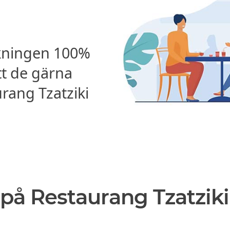
kningen 100%
tt de gärna
ang Tzatziki
på Restaurang Tzatziki