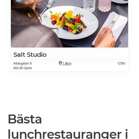
Salt Studio
Atlasgatan 8
1.9km
125Kr
802 86 Gävle
Bästa
lunchrestauranger i