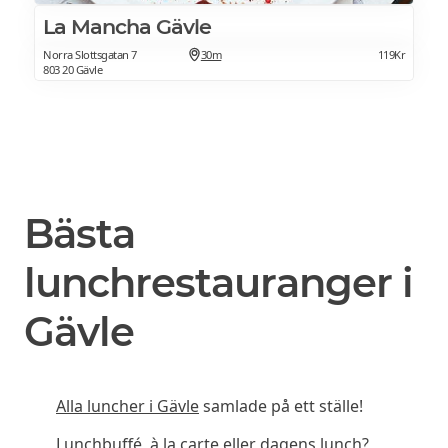
La Mancha Gävle
Norra Slottsgatan 7
30m
119Kr
803 20 Gävle
Bästa
lunchrestauranger i
Gävle
Alla luncher i Gävle
samlade på ett ställe!
Lunchbuffé, à la carte eller dagens lunch?