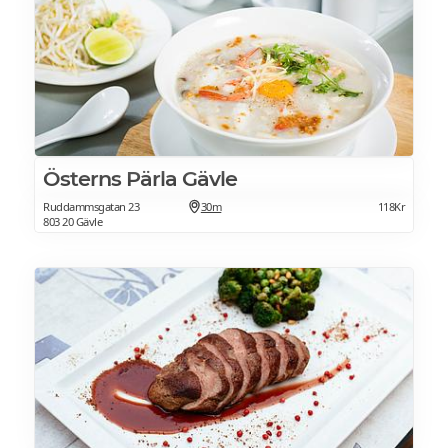
Österns Pärla Gävle
Ruddammsgatan 23
30m
118Kr
803 20 Gävle