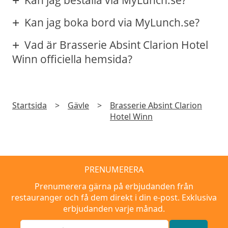
Kan jag boka bord via MyLunch.se?
Vad är Brasserie Absint Clarion Hotel
Winn officiella hemsida?
Startsida
>
Gävle
>
Brasserie Absint Clarion
Hotel Winn
PRENUMERERA
Prenumerera gärna på erbjudanden från
restauranger och få dem direkt i din e-post. Exklusiva
erbjudanden varje månad.