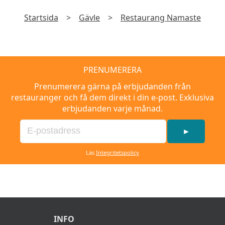
Startsida
>
Gävle
>
Restaurang Namaste
PRENUMERERA
Prenumerera gärna på erbjudanden från
restauranger och få dem direkt i din e-post. Exklusiva
erbjudanden varje månad.
►
Läs
Integritetspolicy
INFO