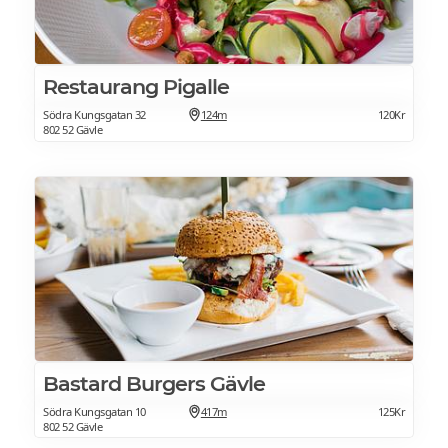
Restaurang Pigalle
Södra Kungsgatan 32
124m
120Kr
802 52 Gävle
Bastard Burgers Gävle
Södra Kungsgatan 10
417m
125Kr
802 52 Gävle