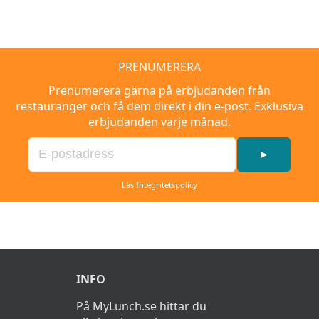
PRENUMERERA
Prenumerera gärna på erbjudanden från
restauranger och få dem direkt i din e-post. Exklusiva
erbjudanden varje månad.
►
Läs
Integritetspolicy
INFO
På MyLunch.se hittar du