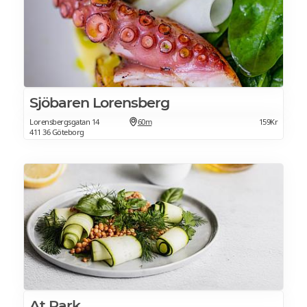
Sjöbaren Lorensberg
Lorensbergsgatan 14
60m
159Kr
411 36 Göteborg
At Park