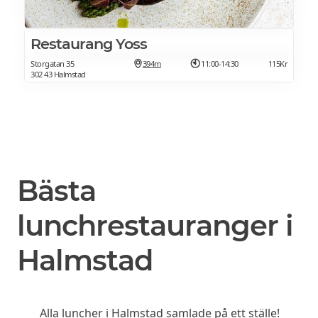
Restaurang Yoss
Storgatan 35
394m
11:00-14:30
115Kr
302 43 Halmstad
Bästa
lunchrestauranger i
Halmstad
Alla luncher i Halmstad
samlade på ett ställe!