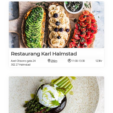
Restaurang Karl Halmstad
Axel Olssons gata 24
296m
11:00-13:30
123Kr
302 27 Halmstad