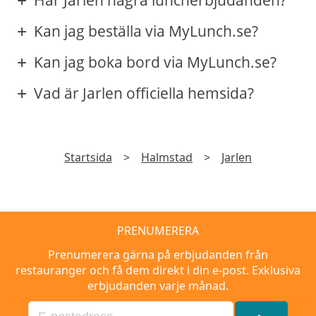
Har Jarlen några luncherbjudanden?
Kan jag beställa via MyLunch.se?
Kan jag boka bord via MyLunch.se?
Vad är Jarlen officiella hemsida?
Startsida
>
Halmstad
>
Jarlen
PRENUMERERA
Prenumerera gärna på erbjudanden från
restauranger och få dem direkt i din e-post. Exklusiva
erbjudanden varje månad.