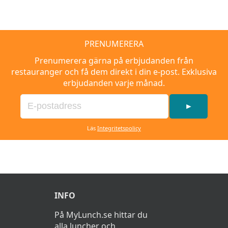
PRENUMERERA
Prenumerera gärna på erbjudanden från
restauranger och få dem direkt i din e-post. Exklusiva
erbjudanden varje månad.
►
Läs
Integritetspolicy
INFO
På MyLunch.se hittar du
alla luncher och