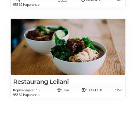
953 32 Haparanda
Restaurang Leilani
Köpmansgatan 15
130m
10:30-13:30
115Kr
953 32 Haparanda