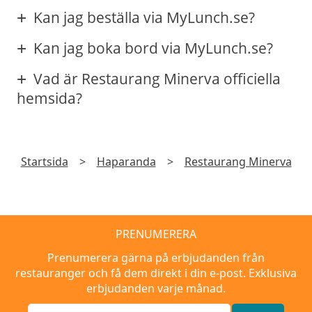
Kan jag beställa via MyLunch.se?
Kan jag boka bord via MyLunch.se?
Vad är Restaurang Minerva officiella
hemsida?
Startsida
>
Haparanda
>
Restaurang Minerva
PRENUMERERA
Prenumerera gärna på erbjudanden från
restauranger och få dem direkt i din e-post. Exklusiva
erbjudanden varje månad.