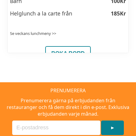
Barn
100Kr
Helglunch a la carte från
185Kr
Se veckans lunchmeny >>
BOKA BORD
PRENUMERERA
Prenumerera gärna på erbjudanden från
restauranger och få dem direkt i din e-post. Exklusiva
erbjudanden varje månad.
►