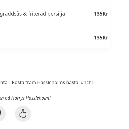
 gräddsås & friterad persilja
135Kr
135Kr
tar! Rösta fram Hässleholms bästa lunch!
hen på Harrys Hässleholm?