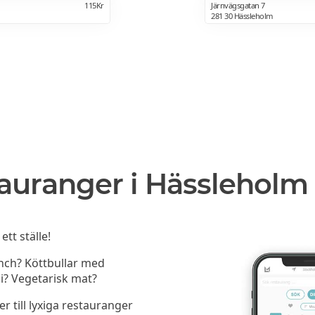
115Kr
Järnvägsgatan 7
281 30 Hässleholm
auranger i Hässleholm
tt ställe!
unch? Köttbullar med
i? Vegetarisk mat?
er till lyxiga restauranger