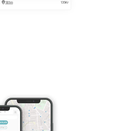
181m
135Kr