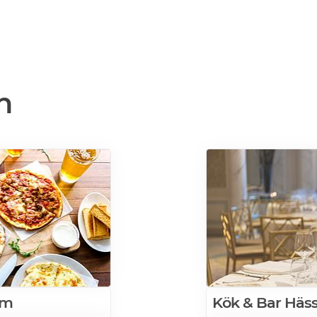
n
lm
Kök & Bar Häs