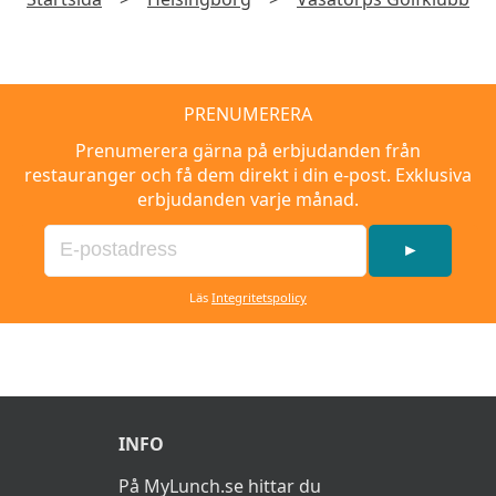
PRENUMERERA
Prenumerera gärna på erbjudanden från
restauranger och få dem direkt i din e-post. Exklusiva
erbjudanden varje månad.
►
Läs
Integritetspolicy
INFO
På MyLunch.se hittar du