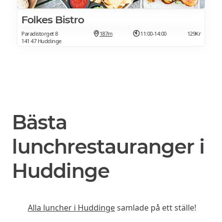
Folkes Bistro
Paradistorget 8
187m
11:00-14:00
129Kr
141 47 Huddinge
Bästa
lunchrestauranger i
Huddinge
Alla luncher i Huddinge
samlade på ett ställe!