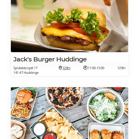
Jack's Burger Huddinge
Sjödalstorget 17
129m
11:00-15:00
125Kr
141 47 Huddinge