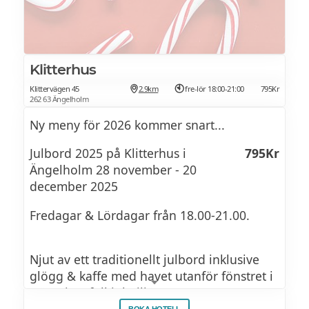
Kvällen börjar med rykande varm glögg
och tilltugg runt sprakande eldar på vår
innergård, innan ni kliver in i värmen för
Klitterhus
att njuta av julens favoriter till
Klittervägen 45
2.9km
fre-lör 18:00-21:00
795Kr
stämningsfull livemusik.
262 63 Ängelholm
Ny meny för 2026 kommer snart...
Julbord 2025 på Klitterhus i
795Kr
Ängelholm 28 november - 20
december 2025
Fredagar & Lördagar från 18.00-21.00.
Njut av ett traditionellt julbord inklusive
glögg & kaffe med havet utanför fönstret i
stämningsfull julmiljö.
BOKA HOTELL