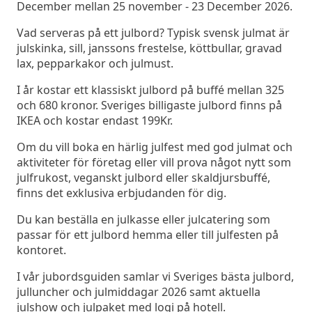
December mellan 25 november - 23 December 2026.
Vad serveras på ett julbord? Typisk svensk julmat är
julskinka, sill, janssons frestelse, köttbullar, gravad
lax, pepparkakor och julmust.
I år kostar ett klassiskt julbord på buffé mellan 325
och 680 kronor. Sveriges billigaste julbord finns på
IKEA och kostar endast 199Kr.
Om du vill boka en härlig julfest med god julmat och
aktiviteter för företag eller vill prova något nytt som
julfrukost, veganskt julbord eller skaldjursbuffé,
finns det exklusiva erbjudanden för dig.
Du kan beställa en julkasse eller julcatering som
passar för ett julbord hemma eller till julfesten på
kontoret.
I vår jubordsguiden samlar vi Sveriges bästa julbord,
julluncher och julmiddagar 2026 samt aktuella
julshow och julpaket med logi på hotell.