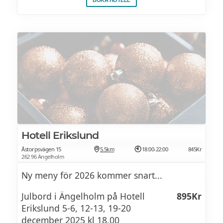
Måndag-torsdag företag & grupper
Minimum 30 personer.
Hotell Erikslund
Åstorpsvägen 15
5.5km
18:00-22:00
845Kr
262 96 Ängelholm
Ny meny för 2026 kommer snart...
Julbord i Ängelholm på Hotell
895Kr
Erikslund 5-6, 12-13, 19-20
december 2025 kl 18.00