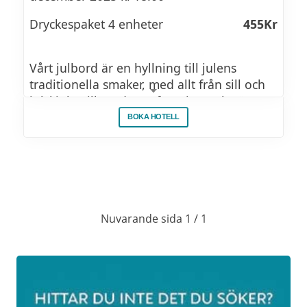
Dryckespaket 4 enheter
455Kr
Vårt julbord är en hyllning till julens
traditionella smaker, med allt från sill och
julskinka till moderna favoriter och söta
avslutningar. Gravel ' n Rock bjuder på
BOKA HOTELL
underhållning som lyfter kvällen till en ny
nivå.
Julbordet serveras från 18.00.
Välkomstglögg kl. 17.45
Nuvarande sida 1 / 1
Julbord för företag övriga dagar från
495Kr