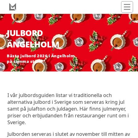
JULBORD
ÄNGELHOLM
Bästa julbord 2026 i Ängelholm
på samma ställe
I vår julbordsguiden listar vi traditionella och
alternativa julbord i Sverige som serveras kring jul
samt på julafton och juldagen. Här finns julmenyer,
priser och erbjudanden från restauranger runt om i
Sverige.
Julborden serveras i slutet av november till mitten av