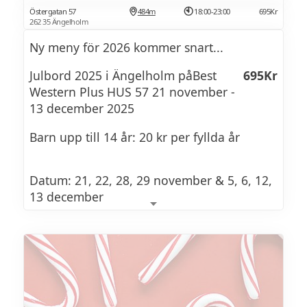
Östergatan 57
484m
18:00-23:00
695Kr
262 35 Ängelholm
Ny meny för 2026 kommer snart...
Julbord 2025 i Ängelholm påBest
695Kr
Western Plus HUS 57 21 november -
13 december 2025
Barn upp till 14 år: 20 kr per fyllda år
Datum: 21, 22, 28, 29 november & 5, 6, 12,
13 december
Julen är en tid för traditioner, gemenskap
och smaker vi längtat efter hela året. I år
dukar vi upp ett klassiskt – men långt ifrån
förutsägbart – julbord i vår mysiga matsal
på HUS 57.