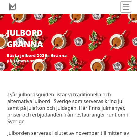
JULBORD
GRÄNNA
Bästa julbord 2026 i Gränna
på samma ställe
I vår julbordsguiden listar vi traditionella och
alternativa julbord i Sverige som serveras kring jul
samt på julafton och juldagen. Här finns julmenyer,
priser och erbjudanden från restauranger runt om i
Sverige.
Julborden serveras i slutet av november till mitten av