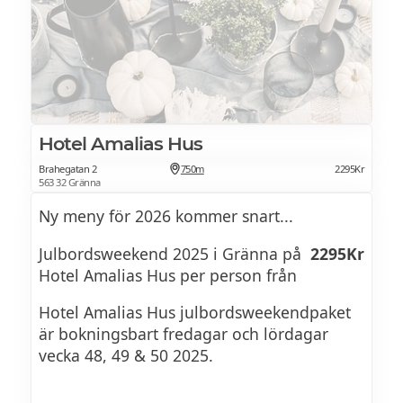
Vi serverar ett traditionellt julbord med
hemlagade delikatesser, 20 sorters sill,
egna röror, rökta fiskar och ett
överraskande kallskuret. Vårt gedigna
dessertbord bakat i vårt eget bageri står
Hotel Amalias Hus
uppdukat under hela kvällen.
Brahegatan 2
750m
2295Kr
563 32 Gränna
Ny meny för 2026 kommer snart...
Julbordsweekend 2025 i Gränna på
2295Kr
Hotel Amalias Hus per person från
Hotel Amalias Hus julbordsweekendpaket
är bokningsbart fredagar och lördagar
vecka 48, 49 & 50 2025.