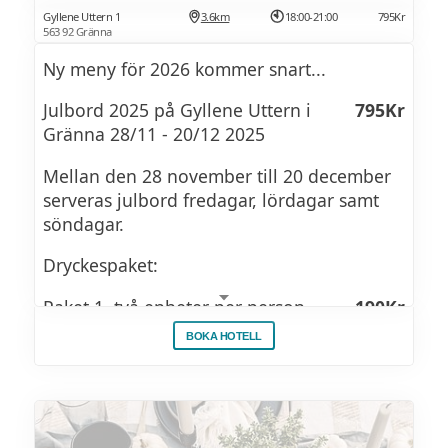
Gyllene Uttern 1
3.6km
18:00-21:00
795Kr
563 92 Gränna
Ny meny för 2026 kommer snart...
Julbord 2025 på Gyllene Uttern i
795Kr
Gränna 28/11 - 20/12 2025
Mellan den 28 november till 20 december
serveras julbord fredagar, lördagar samt
söndagar.
Dryckespaket:
Paket 1, två enheter per person
190Kr
BOKA HOTELL
Paket 2, två enheter & en snaps per
310Kr
person
JULBORDSMENY 2025