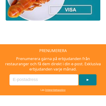
ÖVERNATTNING
I ett av Dubbelrum Classic
AFTERNOON-GLÖGG
Från klockan 15.00 dukas glögg med
tillbehör upp i hotellets lounge.
PRENUMERERA
Prenumerera gärna på erbjudanden från
JULBORD
restauranger och få dem direkt i din e-post. Exklusiva
erbjudanden varje månad.
Julbord i hotellets ombonade matsal.
Serveras vid ert bord i form av en
►
femrätters middag.
Läs
Integritetspolicy
FRUKOST