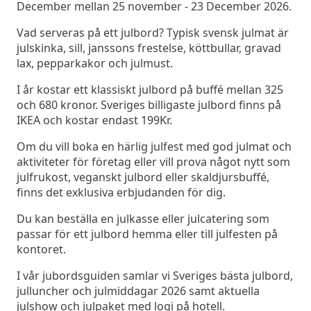
December mellan 25 november - 23 December 2026.
Vad serveras på ett julbord? Typisk svensk julmat är
julskinka, sill, janssons frestelse, köttbullar, gravad
lax, pepparkakor och julmust.
I år kostar ett klassiskt julbord på buffé mellan 325
och 680 kronor. Sveriges billigaste julbord finns på
IKEA och kostar endast 199Kr.
Om du vill boka en härlig julfest med god julmat och
aktiviteter för företag eller vill prova något nytt som
julfrukost, veganskt julbord eller skaldjursbuffé,
finns det exklusiva erbjudanden för dig.
Du kan beställa en julkasse eller julcatering som
passar för ett julbord hemma eller till julfesten på
kontoret.
I vår jubordsguiden samlar vi Sveriges bästa julbord,
julluncher och julmiddagar 2026 samt aktuella
julshow och julpaket med logi på hotell.