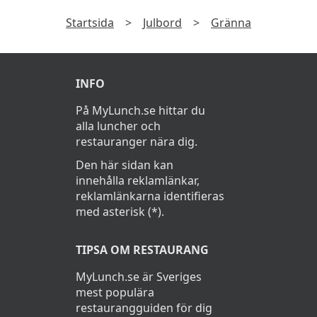
Hotellets exklusiva á la carte-frukost
Startsida
>
Julbord
>
Gränna
INFO
På MyLunch.se hittar du
alla luncher och
restauranger nära dig.
Den här sidan kan
innehålla reklamlänkar,
reklamlänkarna identifieras
med asterisk (*).
TIPSA OM RESTAURANG
MyLunch.se är Sveriges
mest populära
restaurangguiden för dig