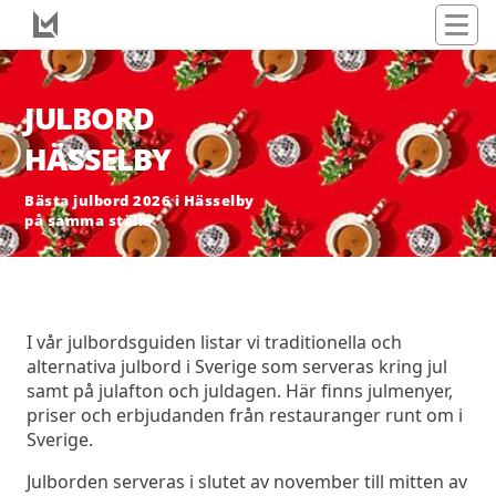
JULBORD
HÄSSELBY
Bästa julbord 2026 i Hässelby
på samma ställe
I vår julbordsguiden listar vi traditionella och
alternativa julbord i Sverige som serveras kring jul
samt på julafton och juldagen. Här finns julmenyer,
priser och erbjudanden från restauranger runt om i
Sverige.
Julborden serveras i slutet av november till mitten av