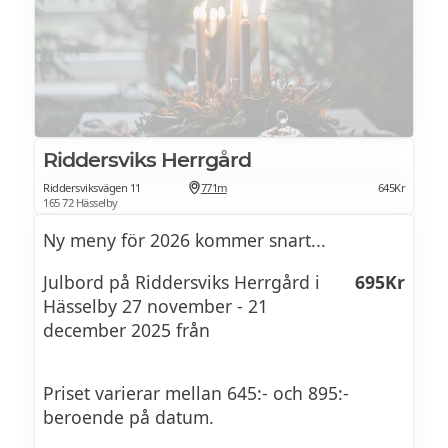
Priser kvällar
Julbord måndag & tisdag 695:- (på
förfrågan)
Julbord onsdag & torsdag
795Kr
Julbord fredag
895Kr
Riddersviks Herrgård
Riddersviksvägen 11
771m
645Kr
Julbord ördag
995Kr
165 72 Hässelby
Ny meny för 2026 kommer snart...
JULBORD 2025 MENY
Julbord på Riddersviks Herrgård i
695Kr
Vårt julbord bjuder på allt från klassisk sill
Hässelby 27 november - 21
och gravlax till köttbullar, prinskorv och
december 2025 från
den självklara julskinkan. Såklart finns
också Janssons – annars vore det ju ingen
Priset varierar mellan 645:- och 895:-
riktig jul. Och när det är dags för det söta?
beroende på datum.
Då väntar ett helt bord av frestelser.