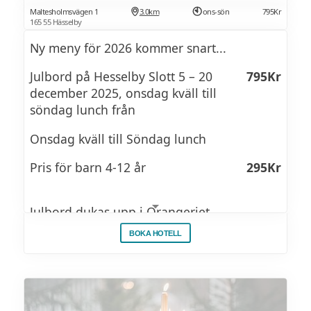
Maltesholmsvägen 1
3.0km
ons-sön
795Kr
165 55 Hässelby
Ny meny för 2026 kommer snart...
Julbord på Hesselby Slott 5 – 20
795Kr
december 2025, onsdag kväll till
söndag lunch från
Onsdag kväll till Söndag lunch
Pris för barn 4-12 år
295Kr
Julbord dukas upp i Orangeriet.
BOKA HOTELL
Jullunch lördag
895Kr
Jullunch söndag
795Kr