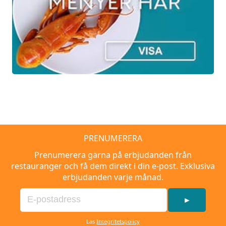
Matjessill
Sillsallad
Årets sill: Västerbottensill smaksatt med OP
Anderson snaps
Chili och ingefärssill
Stekt inlagd strömming
Roslags Strömming
PRENUMERERA
Gräddfil
Prenumerera gärna på erbjudanden från
Rödlök
restauranger och få dem direkt i din e-post. Exklusiva
erbjudanden varje månad.
Fisk och skaldjur
►
Läs
Integritetspolicy