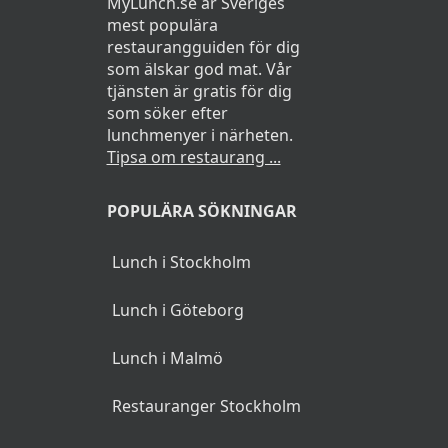
MyLunch.se är Sveriges
mest populära
Kallskuret
restaurangguiden för dig
som älskar god mat. Vår
tjänsten är gratis för dig
Julskinka
som söker efter
lunchmenyer i närheten.
Rökt kalkonbröst
Tipsa om restaurang ...
Rökt viltstek
POPULÄRA SÖKNINGAR
Viltkorv
Lunch i Stockholm
Lantpatè
Leverpastej
Lunch i Göteborg
Kalvsylta
Lunch i Malmö
Rullsylta
Restauranger Stockholm
Rökt vildhjärta