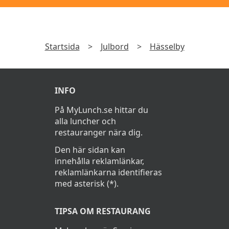
Inkokt lax
Gravad lax
Kallrökt lax
Startsida
>
Julbord
>
Hässelby
Varmrökt lax
Fläder och enbärsgravad lax
INFO
Ägghalvor med skagenröra
På MyLunch.se hittar du
alla luncher och
Ägghalvor med sikrom creme
restauranger nära dig.
Den här sidan kan
Gubbröra
innehålla reklamlänkar,
Laxröra smaksatt med äpple och pepparot
reklamlänkarna identifieras
med asterisk (*).
Västerbottenpaj
TIPSA OM RESTAURANG
Lax och skaldjurspatè