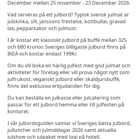
December mellan 25 november - 23 December 2026.
Vad serveras på ett julbord? Typisk svensk julmat är
julskinka, sill, janssons frestelse, köttbullar, gravad
lax, pepparkakor och julmust.
I år kostar ett klassiskt julbord på buffé mellan 325
och 680 kronor. Sveriges billigaste julbord finns på
IKEA och kostar endast 199Kr.
Om du vill boka en härlig julfest med god julmat och
aktiviteter för företag eller vill prova något nytt som
julfrukost, veganskt julbord eller skaldjursbuffé,
finns det exklusiva erbjudanden för dig.
Du kan beställa en julkasse eller julcatering som
passar för ett julbord hemma eller till julfesten på
kontoret.
I vår jubordsguiden samlar vi Sveriges bästa julbord,
julluncher och julmiddagar 2026 samt aktuella
julshow och julpaket med logi på hotell.