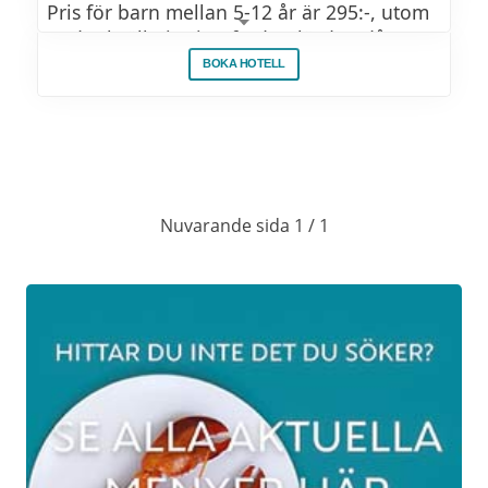
Pris för barn mellan 5-12 år är 295:-, utom
under kvällssittning fredag-lördag då
priset är 495:-
BOKA HOTELL
Barn mellan 0-4 år äter gratis.
JULBORDSMENY
Nuvarande sida 1 / 1
Sillbordet
Inlagd sill
Senapssill
Farfars Sill på matjes
Pepparrot och lingonsill