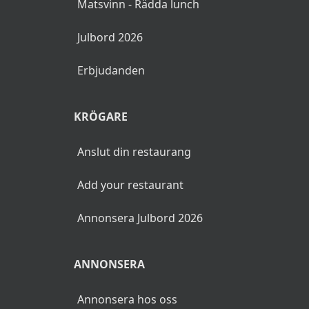
Matsvinn - Rädda lunch
Rensteksröra med pepparrot
Julbord 2026
Milano salami
Erbjudanden
Lammfiol
Tegelrökt skinka
KRÖGARE
Varmt
Anslut din restaurang
Add your restaurant
Köttbullar
Annonsera Julbord 2026
Kycklingköttbullar
Prinskorv
ANNONSERA
Revbensspjäll med svarta vinbär och
Annonsera hos oss