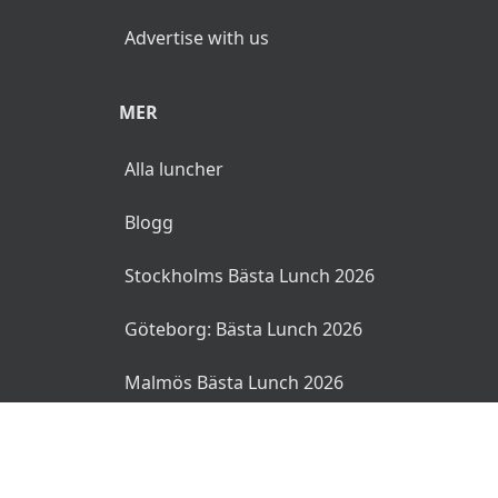
ingefära
Advertise with us
Brunkål
Julkorv
MER
Rödkål
Alla luncher
Svampomelett
Blogg
Janssons frestelse
Stockholms Bästa Lunch 2026
Dopp i grytan
Lutfisk med bechamel, kryddpeppar, bacon,
Göteborg: Bästa Lunch 2026
ärtor
Malmös Bästa Lunch 2026
Risgrynsgröt
Grönkål
© 2026 MyLunch.se. Alla rättigheter reserverade.
Kokt potatis