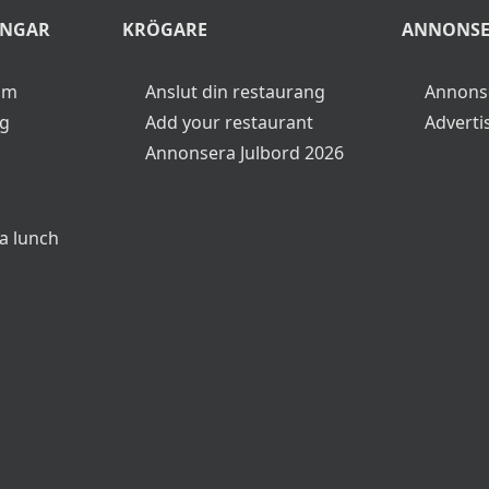
►
18 dec kl:14.00 525 kr och kl:17.00 725 kr
Läs
Integritetspolicy
19 dec kl:12.30 525 kr kl:15.00 525 kr och
kl:18.00 725 kr
20 dec kl:13.00 725 kr och kl:17.00 725 kr
21 dec kl:13.00 725 kr och kl:17.00 725 kr
Startsida
>
Julbord
>
Kil
INGAR
KRÖGARE
ANNONS
lm
Anslut din restaurang
Annons
rg
Add your restaurant
Adverti
Annonsera Julbord 2026