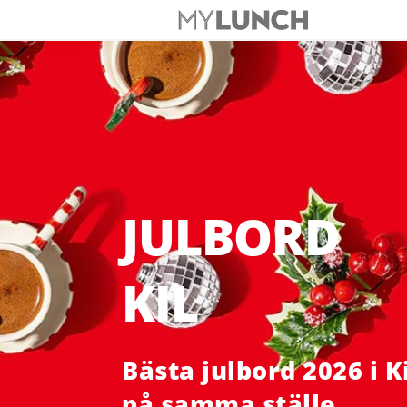
JULBORD
KIL
Bästa julbord 2026 i K
på samma ställe