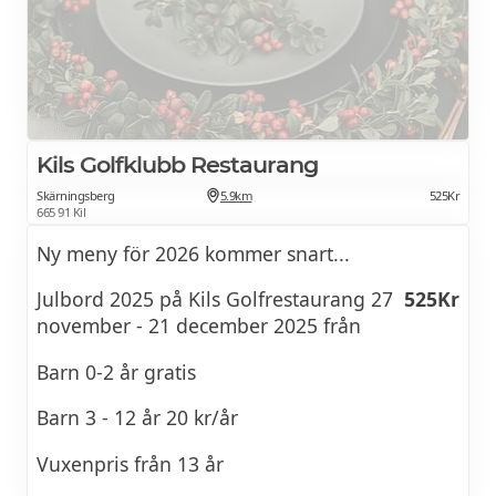
Kils Golfklubb Restaurang
Skärningsberg
5.9km
525Kr
665 91 Kil
Ny meny för 2026 kommer snart...
Julbord 2025 på Kils Golfrestaurang 27
525Kr
november - 21 december 2025 från
Barn 0-2 år gratis
Barn 3 - 12 år 20 kr/år
Vuxenpris från 13 år