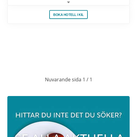
Varje år dukar vi fram ett gediget och
BOKA HOTELL I KIL
hemlagat julbord med svenska och
värmländska klassiker tillsammans med
läckra vilträtter. Därtill kan vi utlova mängder
av julgodis och söta saker till kaffet.
JULBORD 2025 DATUM
27 nov kl:18.00 725 kr
Nuvarande sida 1 / 1
28 nov kl:18.00 725 kr
29 nov kl:13.00 725 kr och kl:17.00 725 kr
30 nov kl:15.00 725 kr
3 dec kl:14.00 525 kr och kl:17.00 725 kr