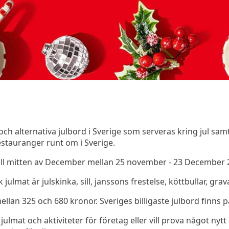
a och alternativa julbord i Sverige som serveras kring jul sa
estauranger runt om i Sverige.
till mitten av December mellan 25 november - 23 December 
julmat är julskinka, sill, janssons frestelse, köttbullar, gr
 mellan 325 och 680 kronor. Sveriges billigaste julbord finns
julmat och aktiviteter för företag eller vill prova något nytt