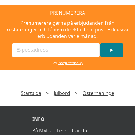
PRENUMERERA
Prenumerera gärna på erbjudanden från
restauranger och få dem direkt i din e-post. Exklusiva
erbjudanden varje månad.
►
Läs
Integritetspolicy
Startsida
>
Julbord
>
Österhaninge
INFO
På MyLunch.se hittar du