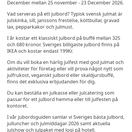
December mellan 25 november - 23 December 2026.
Vad serveras på ett julbord? Typisk svensk julmat är
julskinka, sill, janssons frestelse, köttbullar, gravad
lax, pepparkakor och julmust.
I år kostar ett klassiskt julbord på buffé mellan 325
och 680 kronor. Sveriges billigaste julbord finns på
IKEA och kostar endast 199Kr.
Om du vill boka en härlig julfest med god julmat och
aktiviteter för företag eller vill prova något nytt som
julfrukost, veganskt julbord eller skaldjursbuffé,
finns det exklusiva erbjudanden för dig.
Du kan beställa en julkasse eller julcatering som
passar för ett julbord hemma eller till julfesten på
kontoret.
I vår jubordsguiden samlar vi Sveriges bästa julbord,
julluncher och julmiddagar 2026 samt aktuella
julshow och julpaket med logi på hotell.