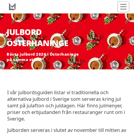
JULBORD
ÖSTERHANINGE
Bästa julbord 2026 i Österhaninge
på samma ställe
I vår julbordsguiden listar vi traditionella och
alternativa julbord i Sverige som serveras kring jul
samt på julafton och juldagen. Här finns julmenyer,
priser och erbjudanden från restauranger runt om i
Sverige.
Julborden serveras i slutet av november till mitten av