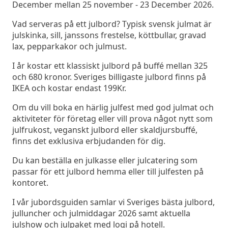
December mellan 25 november - 23 December 2026.
Vad serveras på ett julbord? Typisk svensk julmat är
julskinka, sill, janssons frestelse, köttbullar, gravad
lax, pepparkakor och julmust.
I år kostar ett klassiskt julbord på buffé mellan 325
och 680 kronor. Sveriges billigaste julbord finns på
IKEA och kostar endast 199Kr.
Om du vill boka en härlig julfest med god julmat och
aktiviteter för företag eller vill prova något nytt som
julfrukost, veganskt julbord eller skaldjursbuffé,
finns det exklusiva erbjudanden för dig.
Du kan beställa en julkasse eller julcatering som
passar för ett julbord hemma eller till julfesten på
kontoret.
I vår jubordsguiden samlar vi Sveriges bästa julbord,
julluncher och julmiddagar 2026 samt aktuella
julshow och julpaket med logi på hotell.