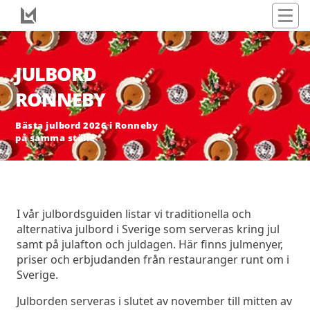
JULBORD
RONNEBY
Bästa julbord 2026 i Ronneby
på samma ställe
I vår julbordsguiden listar vi traditionella och
alternativa julbord i Sverige som serveras kring jul
samt på julafton och juldagen. Här finns julmenyer,
priser och erbjudanden från restauranger runt om i
Sverige.
Julborden serveras i slutet av november till mitten av