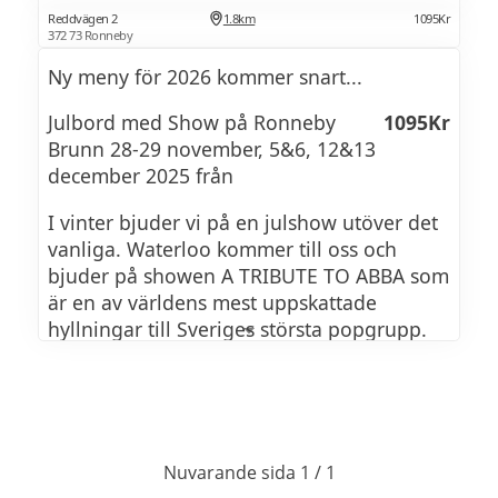
Reddvägen 2
1.8km
1095Kr
372 73 Ronneby
Ny meny för 2026 kommer snart...
Julbord med Show på Ronneby
1095Kr
Brunn 28-29 november, 5&6, 12&13
december 2025 från
I vinter bjuder vi på en julshow utöver det
vanliga. Waterloo kommer till oss och
bjuder på showen A TRIBUTE TO ABBA som
är en av världens mest uppskattade
hyllningar till Sveriges största popgrupp.
Bakom showen står Camilla Dahlin och
Katja Nord, som i över två decennier
turnerat världen runt med sitt band
Waterloo. De har uppträtt på arenor som
Nuvarande sida 1 / 1
Wembley, Royal Albert Hall och Dalhalla