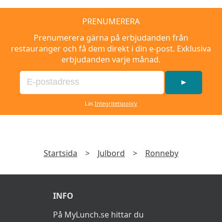
PRENUMERERA
Prenumerera gärna på erbjudanden från
restauranger och få dem direkt i din e-post. Exklusiva
erbjudanden varje månad.
►
Läs
Integritetspolicy
Startsida
>
Julbord
>
Ronneby
INFO
På MyLunch.se hittar du