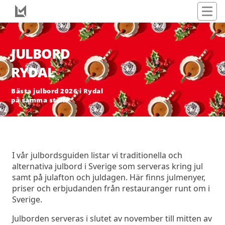
JULBORD
RYDAL
Bästa julbord 2026 i Rydal
på samma ställe
I vår julbordsguiden listar vi traditionella och
alternativa julbord i Sverige som serveras kring jul
samt på julafton och juldagen. Här finns julmenyer,
priser och erbjudanden från restauranger runt om i
Sverige.
Julborden serveras i slutet av november till mitten av