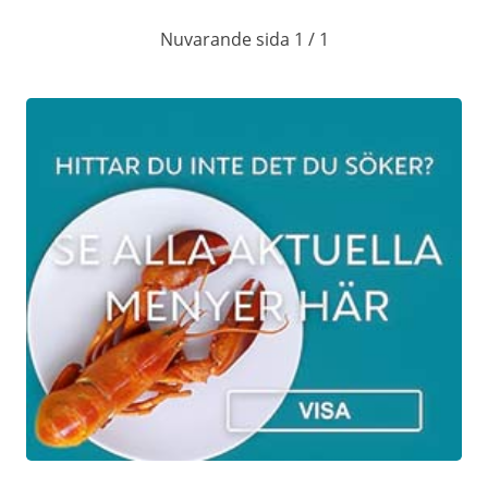
den 21 december 2025.
Nuvarande sida 1 / 1
På torsdagar och fredagar är ni välkomna
från kl 18.00, på lördagar kl 14.00 eller från
kl 18.00 och på söndagar kl 14.00.
Jultallrik
299Kr
På vardagar ( tisdagar - fredagar) mellan kl
12.00 och kl 14.00 serverar vi jultallrik vid
bordet, (först en kall, sedan en varm) och
därefter står ett sött kaffebord uppdukat.