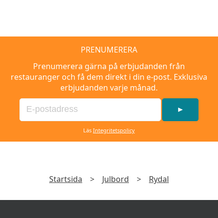
PRENUMERERA
Prenumerera gärna på erbjudanden från
restauranger och få dem direkt i din e-post. Exklusiva
erbjudanden varje månad.
►
Läs
Integritetspolicy
Startsida
>
Julbord
>
Rydal