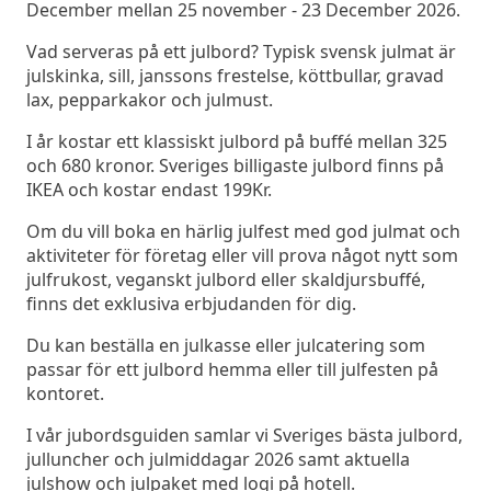
December mellan 25 november - 23 December 2026.
Vad serveras på ett julbord? Typisk svensk julmat är
julskinka, sill, janssons frestelse, köttbullar, gravad
lax, pepparkakor och julmust.
I år kostar ett klassiskt julbord på buffé mellan 325
och 680 kronor. Sveriges billigaste julbord finns på
IKEA och kostar endast 199Kr.
Om du vill boka en härlig julfest med god julmat och
aktiviteter för företag eller vill prova något nytt som
julfrukost, veganskt julbord eller skaldjursbuffé,
finns det exklusiva erbjudanden för dig.
Du kan beställa en julkasse eller julcatering som
passar för ett julbord hemma eller till julfesten på
kontoret.
I vår jubordsguiden samlar vi Sveriges bästa julbord,
julluncher och julmiddagar 2026 samt aktuella
julshow och julpaket med logi på hotell.