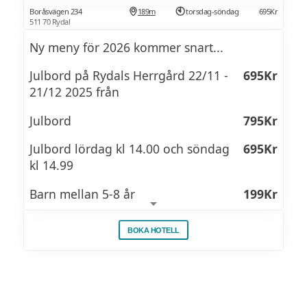
Boråsvägen 234
189m
torsdag-söndag
695Kr
511 70 Rydal
Ny meny för 2026 kommer snart...
Julbord på Rydals Herrgård 22/11 -
695Kr
21/12 2025 från
Julbord
795Kr
Julbord lördag kl 14.00 och söndag
695Kr
kl 14.99
Barn mellan 5-8 år
199Kr
Barn mellan 9-12 år
349Kr
BOKA HOTELL
Vi har premiär för vårt julbord lördagen
den 22 november och därefter varje vecka
från torsdag till söndag fram till söndagen