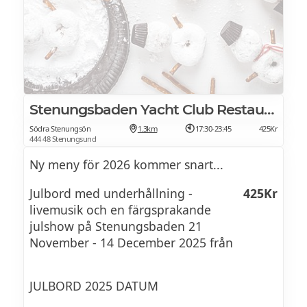
2 snaps, 3 öl/vin eller cider
JULBORD PÅ VARDAGSLUNCHEN
445Kr
12 december 2025 kl. 11:30-15:00
Stenungsbaden Yacht Club Restaurang
TORSDAGAR & FREDAGSKVÄLLAR
745Kr
Södra Stenungsön
1.3km
17:30-23:45
425Kr
444 48 Stenungsund
Julbord serveras efter kl. 18.00
Ny meny för 2026 kommer snart...
LÖRDAGAR
745Kr
Julbord med underhållning -
425Kr
livemusik och en färgsprakande
kl. 15 och 19
julshow på Stenungsbaden 21
November - 14 December 2025 från
Söndagar: Fri sittning mellan kl.
695Kr
13:00-16:00
JULBORD 2025 DATUM