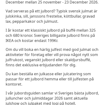
December mellan 25 november - 23 December 2026.
Vad serveras på ett julbord? Typisk svensk julmat är
julskinka, sill, janssons frestelse, köttbullar, gravad
lax, pepparkakor och julmust.
I år kostar ett klassiskt julbord på buffé mellan 325
och 680 kronor. Sveriges billigaste julbord finns på
IKEA och kostar endast 199Kr.
Om du vill boka en härlig julfest med god julmat och
aktiviteter för företag eller vill prova något nytt som
julfrukost, veganskt julbord eller skaldjursbuffé,
finns det exklusiva erbjudanden för dig.
Du kan beställa en julkasse eller julcatering som
passar för ett julbord hemma eller till julfesten på
kontoret.
I vår jubordsguiden samlar vi Sveriges bästa julbord,
julluncher och julmiddagar 2026 samt aktuella
julshow och julpaket med logi på hotell.