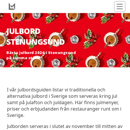
JULBORD
STENUNGSUND
Bästa julbord 2026 i Stenungsund
på samma ställe
I vår julbordsguiden listar vi traditionella och
alternativa julbord i Sverige som serveras kring jul
samt på julafton och juldagen. Här finns julmenyer,
priser och erbjudanden från restauranger runt om i
Sverige.
Julborden serveras i slutet av november till mitten av