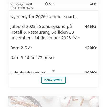
Strandvägen 22-24
356m
445Kr
444 31 Stenungsund
Ny meny för 2026 kommer snart...
Julbord 2025 i Stenungsund på
445Kr
Hotell & Restaurang Solliden 28
november - 14 december 2025 från
Barn 2-5 år
120Kr
Barn 6-14 år 1/2 priset
Lilla dryckespaket
269Kr
BOKA HOTELL
1 snaps, 2 öl/vin eller cider
Stora dryckespaketet
449Kr