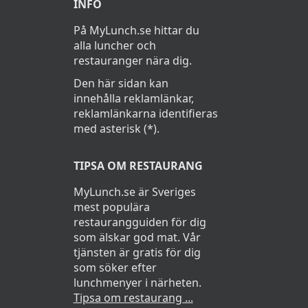
INFO
Vegetarisk senapsgriljerad
På MyLunch.se hittar du
alla luncher och
rotselleri
restauranger nära dig.
Den här sidan kan
Janssons frestelse
innehålla reklamlänkar,
Prinskorvar
reklamlänkarna identifieras
med asterisk (*).
Jul-köttbullar
TIPSA OM RESTAURANG
Honungsglaserat
MyLunch.se är Sveriges
revbensspjäll
mest populära
restaurangguiden för dig
Kokt potatis
som älskar god mat. Vår
tjänsten är gratis för dig
Rödkål
som söker efter
lunchmenyer i närheten.
Brunkål
Tipsa om restaurang ...