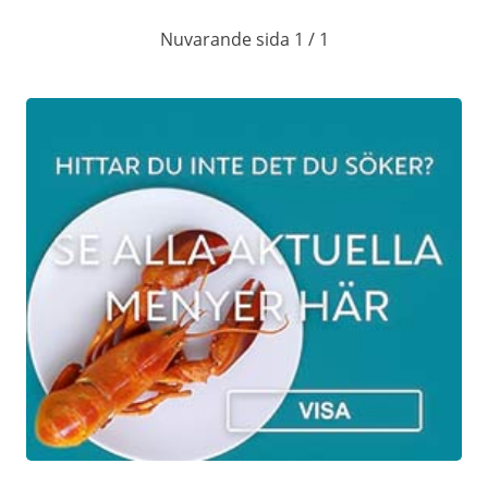
Senapsgravad sill
Nuvarande sida 1 / 1
Grön örtsill
Italiensk sillröra
Sherrysill
Lingonsill
Gästgivareströmming
Vegetarisk inläggning
med aubergine
Gravad lax med hovmästarsås
Rökt lax med cocktailsås
Gästgivareströmming