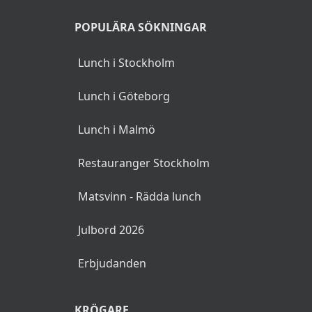
Julkorv
POPULÄRA SÖKNINGAR
Gräddstuvad grönkål
Lunch i Stockholm
Grönkålspaj med ädelost
och valnötter
Lunch i Göteborg
Finsk morotslåda
Lunch i Malmö
Bönbullar
Restauranger Stockholm
Chokladmousse
Matsvinn - Rädda lunch
Ris a la Malta med saftsås
Julbord 2026
Godis
Erbjudanden
Hemgjorda kakor
Saffranspannacotta
KRÖGARE