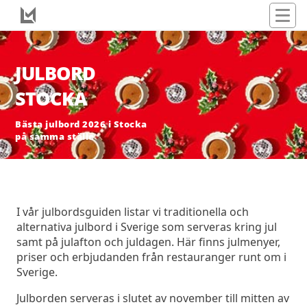
JULBORD
STOCKA
Bästa julbord 2026 i Stocka
på samma ställe
I vår julbordsguiden listar vi traditionella och
alternativa julbord i Sverige som serveras kring jul
samt på julafton och juldagen. Här finns julmenyer,
priser och erbjudanden från restauranger runt om i
Sverige.
Julborden serveras i slutet av november till mitten av