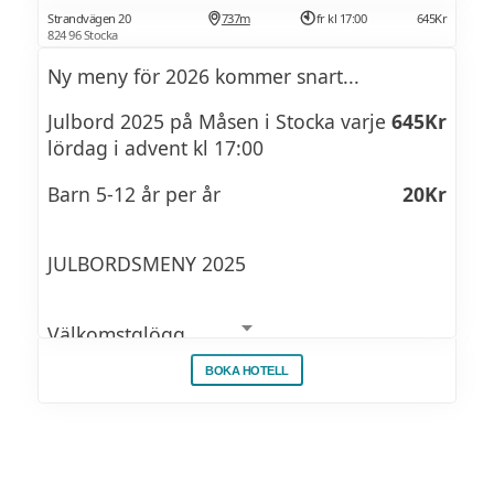
Strandvägen 20
737m
fr kl 17:00
645Kr
824 96 Stocka
Ny meny för 2026 kommer snart...
Julbord 2025 på Måsen i Stocka varje
645Kr
lördag i advent kl 17:00
Barn 5-12 år per år
20Kr
JULBORDSMENY 2025
Välkomstglögg
BOKA HOTELL
Inlagd sill
Curry-äppelsill
Chili-sill