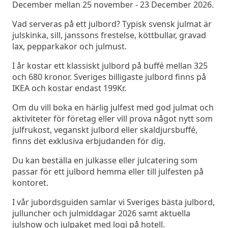
December mellan 25 november - 23 December 2026.
Vad serveras på ett julbord? Typisk svensk julmat är
julskinka, sill, janssons frestelse, köttbullar, gravad
lax, pepparkakor och julmust.
I år kostar ett klassiskt julbord på buffé mellan 325
och 680 kronor. Sveriges billigaste julbord finns på
IKEA och kostar endast 199Kr.
Om du vill boka en härlig julfest med god julmat och
aktiviteter för företag eller vill prova något nytt som
julfrukost, veganskt julbord eller skaldjursbuffé,
finns det exklusiva erbjudanden för dig.
Du kan beställa en julkasse eller julcatering som
passar för ett julbord hemma eller till julfesten på
kontoret.
I vår jubordsguiden samlar vi Sveriges bästa julbord,
julluncher och julmiddagar 2026 samt aktuella
julshow och julpaket med logi på hotell.