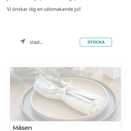
Vi önskar dig en välsmakande jul!
stad...
STOCKA
Måsen