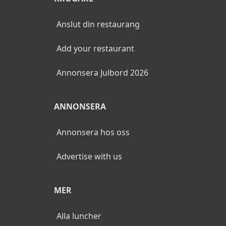
Dadelkaka
Anslut din restaurang
Panettone
Add your restaurant
Fruktfat
Annonsera Julbord 2026
Ostbricka med ädelostar
Päronmarmelad
ANNONSERA
Praliner
Annonsera hos oss
Kaffebuffé
Advertise with us
Inkl. glögg och kaffe
MER
Se veckans lunchmeny >>
Alla luncher