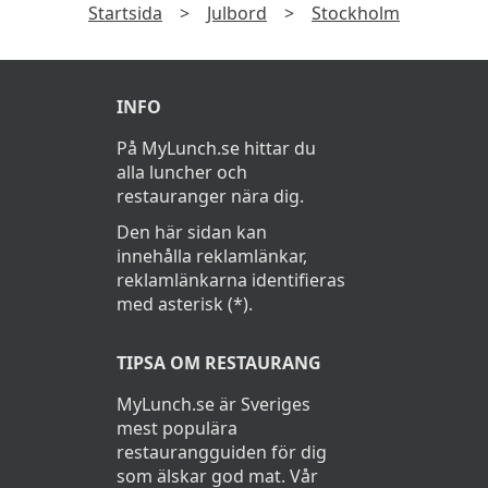
Startsida
>
Julbord
>
Stockholm
Äppelmos
Senapsbakad rotselleri
Rödbetor
Dillgravad sötpotatis
INFO
Pickles
Rödbetssallad
På MyLunch.se hittar du
Pressgurka
Inkokt palsternacka med
alla luncher och
restauranger nära dig.
Rödlök
Tångkaviar
Den här sidan kan
Gräslök
Fermenterad rödkål
innehålla reklamlänkar,
reklamlänkarna identifieras
Chutney
Grönkål chips
med asterisk (*).
Grönkål, valnötter & russin
Ostar
TIPSA OM RESTAURANG
Quinoasallad med kalamata
Julost
MyLunch.se är Sveriges
Sallad på rödalinser
mest populära
Cheddarost
restaurangguiden för dig
Tomat med fetaostsallad
som älskar god mat. Vår