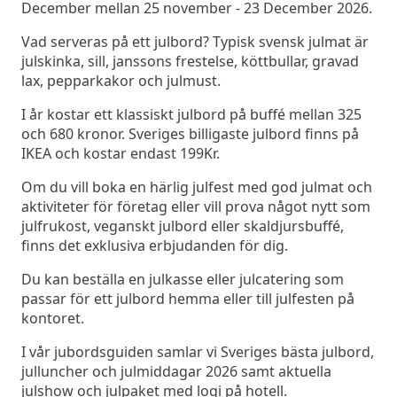
December mellan 25 november - 23 December 2026.
Vad serveras på ett julbord? Typisk svensk julmat är
julskinka, sill, janssons frestelse, köttbullar, gravad
lax, pepparkakor och julmust.
I år kostar ett klassiskt julbord på buffé mellan 325
och 680 kronor. Sveriges billigaste julbord finns på
IKEA och kostar endast 199Kr.
Om du vill boka en härlig julfest med god julmat och
aktiviteter för företag eller vill prova något nytt som
julfrukost, veganskt julbord eller skaldjursbuffé,
finns det exklusiva erbjudanden för dig.
Du kan beställa en julkasse eller julcatering som
passar för ett julbord hemma eller till julfesten på
kontoret.
I vår jubordsguiden samlar vi Sveriges bästa julbord,
julluncher och julmiddagar 2026 samt aktuella
julshow och julpaket med logi på hotell.