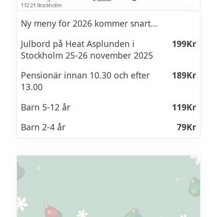
Räkor
112 21 Stockholm
perfekt sätt att avrunda dagen med energi,
Ordentligt med blandat godis
Alrökt kalkon
skratt och lite tävlingsanda, eller att
Ny meny för 2026 kommer snart...
kickstarta kvällen tillsammans.
Fikon, dadlar och nötter
Röror/Sallader
Bakad hjort med enbär
Julbord på Heat Asplunden i
199Kr
Stockholm 25-26 november 2025
Gubbröra
Renkorv
Se veckans lunchmeny >>
Pensionär innan 10.30 och efter
189Kr
Laxsallad med ägg och pepparrot
Gustafskorv
13.00
Skagenröra
Timmermanskorv
Barn 5-12 år
119Kr
Rödbetssallad
Kalvsylta
Barn 2-4 år
79Kr
Rostade rödbetor, chèvrekräm & valnötter
Leverpastej från heberleins
Rostad spetskål
Viltspaté med lingon & vodka
Krämig potatissallad
Lantpaté med alrökt bog
Blandsallad
Ankleverpaté