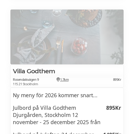
Prinskorvar
lutfisk. Bland dryckerna hittar du vår
egentillverkade Stenborgare, en kryddsprit
Vildsvinsprinskorv
med rötter från 1790-talet, smaksatt med
fänkål, anis, citrus, apelsin och körvel.
Revbensspjäll
Julkorv
Brunkål
Långkål
Villa Godthem
Rödkål
Rosendalsvägen 9
1.7km
895Kr
115 21 Stockholm
Lutfisk
Ny meny för 2026 kommer snart...
Risgrynsgröt
Julbord på Villa Godthem
895Kr
Djurgården, Stockholm 12
Kallskuret
november - 25 december 2025 från
Grisfot