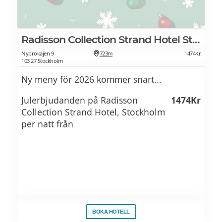
Kokta grisfötter
Från kolgrillen
Stark grovsenap
Gårdskarré
Radisson Collection Strand Hotel Stockholm
Sötstark senap
Bringa
Nybrokajen 9
723m
1474Kr
103 27 Stockholm
Whiskysenap
Ryggbiff
Ny meny för 2026 kommer snart...
Äppelmos
Baby back ribs
Julerbjudanden på Radisson
1474Kr
Svartvinbärsgele
Collection Strand Hotel, Stockholm
per natt från
Små varmt
Cornichons
Köttbullar
Småvarmt
Jansons frestelse
Prinskorv
Prinskorv
Köttbullar
Revbensspjäll
Lingonsylt
BOKA HOTELL