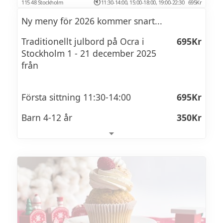
Fårfiol
115 48 Stockholm
11:30-14:00, 15:00-18:00, 19:00-22:30
695Kr
Ny meny för 2026 kommer snart...
Paprika & timjansill
Tillbehör
Traditionellt julbord på Ocra i
695Kr
Senapsill
Stockholm 1 - 21 december 2025
Äppelmos
från
Brantevik sill
Rödbetor
Gin & tonic sill
Ullas pickles
Första sittning 11:30-14:00
695Kr
Curry kokosmjölksill
Pressgurka
Barn 4-12 år
350Kr
Kärringröra
Plommon
Andra sittning 15:00-18:00
795Kr
Dragon sill
Rödlök
Barn 4-12 år
395Kr
Pepparrot, äpple, youghurtsill
Lingonchutney
Saffranssill
Tredje sittning 19:00-22:30
1095Kr
Ostar
Matjesill
barn 4-12 år
450Kr