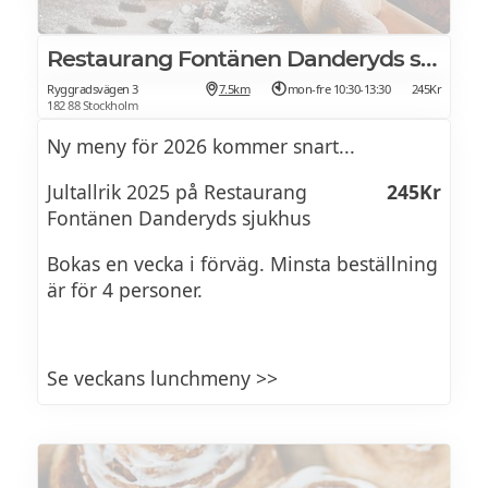
picklade grönsaker, inlagd gurka, gräddfil,
rödlök, gräslök & citronklyftor.
Restaurang Fontänen Danderyds sjukhus
Ryggradsvägen 3
7.5km
mon-fre 10:30-13:30
245Kr
182 88 Stockholm
KALLSKURET
Ny meny för 2026 kommer snart...
Julskinka, rostbiff, pastrami, rökta älgstek,
Jultallrik 2025 på Restaurang
245Kr
lammfiol, lantpaté, leverpastej, kalvsylta,
Fontänen Danderyds sjukhus
tryffelsalami, renkorv, hjortkorv & älgkorv.
Bokas en vecka i förväg. Minsta beställning
är för 4 personer.
VARMRÄTTER
Köttbullar, prinskorv, revbensspjäll,
Se veckans lunchmeny >>
Janssons frestelse, brysselkål stekt med
bacon, julkorv, stuvad rödkål, grönkål,