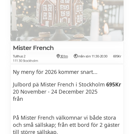
Lunchsittning kl 11.30 – 13.30
995Kr
Eftermiddagssittning kl 14.30 – 17.00
995Kr
Middagssittning kl 18.00
1090Kr
Specialkväll: Lucia 13 december
Mister French
Tullhus 2
301m
mån-sön 11:30-20:30
695Kr
111 30 Stockholm
JULBORDSMENY 2025
Ny meny för 2026 kommer snart...
Brännvinsbordet – sill, fisk och havets
läckerheter.
Julbord pä Mister French i Stockholm
695Kr
20 November - 24 December 2025
Charkuterier & terriner – smaker från skog
från
och gård.
Bondens skördebord – vegetarisk
På Mister French välkomnar vi både stora
tillredning från årets skörd.
och små sällskap; från ett bord för 2 gäster
till större sällskap.