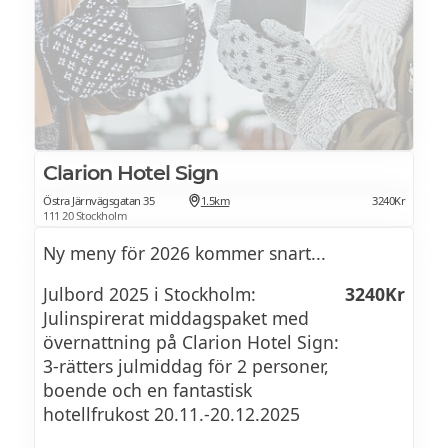
Luciakonsert på Fotografiska 13 december
Lax
kl 19. Öppen för alla!
Rocky Road
Inkokt lax
En lyxig fransk dessert med en
Gravad lax
perfekt karamelliserad yta
Kallrökt lax
Clarion Hotel Sign
Kärleksmums
Varmrökt lax
Östra Järnvägsgatan 35
1.5km
3240Kr
111 20 Stockholm
Saftig chokladkaka med glasyr och
Ny meny för 2026 kommer snart...
Ägghalvor
kokosflingor
Julbord 2025 i Stockholm:
3240Kr
Sikrom och creme fraiche
Julinspirerat middagspaket med
övernattning på Clarion Hotel Sign:
Räkor och majonnäs
Se veckans lunchmeny >>
3-rätters julmiddag för 2 personer,
boende och en fantastisk
Röror/Sallader
hotellfrukost 20.11.-20.12.2025