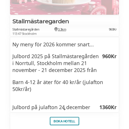
Julost
Svartvinbärssill
Mästarost från Glada Bonden
JULBORDSMENY 2025
Enbär & lingonsill
Stallmästaregarden
Brieost
Stallmästaregården
3.3km
960Kr
Stekt inlagd strömming
113 47 Stockholm
Sillar
Kvibille Ädel
Ny meny för 2026 kommer snart...
Örtgravad strömming
Inlagd sill
Bruksost från Glada Bonden
Julbord 2025 på Stallmästaregården
960Kr
Romgravad strömming
Calvadossill
i Norrtull, Stockholm mellan 21
Morotsmarmelad
Strömminglåda med kräftsås
november - 21 december 2025 från
Matjessill med rödlök
Kex
Gräddfil
Barn 4-12 år äter för 40 kr/år (julafton
Steningesill
50kr/år)
Hackad lök
Desserter
Asiatisk sill
Västerbottenkräm
Fruktsallad med granatäpple
Julbord på julafton 24 december
1360Kr
Senapssill
2025
Nybakat bröd
Ris á la Malta
Rostadsenapssill
BOKA HOTELL
Nybakat rågbröd