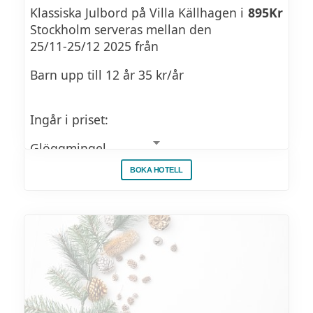
Waldorfsallad med rotselleri, fänkål, äpple
Klassiska Julbord på Villa Källhagen i
895Kr
och valnötter
Stockholm serveras mellan den
25/11-25/12 2025 från
Såser
Barn upp till 12 år 35 kr/år
Dillmajonnäs
Ingår i priset:
Pepparrotsdressing
Glöggmingel
Cumberland
BOKA HOTELL
Garderob
Gräddfil
Julbord
Julsenap
Kaffe & Te
Ullas senap
Svensk senap
JULBORDSMENY 2025
Hovmästarsås
Du kommer att finna allt från klassisk sill