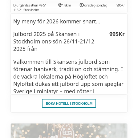
Djurgårdsslätten 49-51
1.8km
onsdag-söndag
995Kr
115 21 Stockholm
Ny meny för 2026 kommer snart...
Julbord 2025 på Skansen i
995Kr
Stockholm ons-sön 26/11-21/12
2025 från
Välkommen till Skansens julbord som
förenar hantverk, tradition och stämning. I
de vackra lokalerna på Högloftet och
Nyloftet dukas ett julbord upp som speglar
Sverige i miniatyr – med rötter i
kulturhistorien och råvaror från gård, skog
BOKA HOTELL I STOCKHOLM
och hav. Skansens julbord kan bokas både
av privata gäster och företag.
Tider och priser