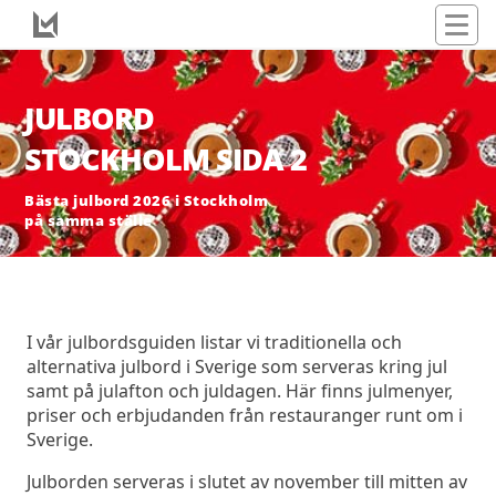
JULBORD
STOCKHOLM SIDA 2
Bästa julbord 2026 i Stockholm
på samma ställe
I vår julbordsguiden listar vi traditionella och
alternativa julbord i Sverige som serveras kring jul
samt på julafton och juldagen. Här finns julmenyer,
priser och erbjudanden från restauranger runt om i
Sverige.
Julborden serveras i slutet av november till mitten av