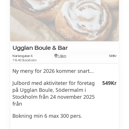
svampomelett & kokt potatis.
VEGETARISKT
Vegetariska - prinskorvar & köttbullar.
Honungsglaserade rotfrukter &
Ugglan Boule & Bar
Närkesgatan 6
1.6km
549Kr
halloumi.
116 40 Stockholm
Ny meny för 2026 kommer snart...
BRÖD
Julbord med aktiviteter för företag
549Kr
Vörtbröd, julsiktskex och surdegsbröd.
på Ugglan Boule, Södermalm i
Stockholm från 24 november 2025
från
OST& KEX
Bokning min 6 max 300 pers.
Julost, kryddost, cheddar,