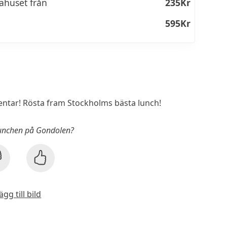
ahuset från
235Kr
595Kr
tar! Rösta fram Stockholms bästa lunch!
lunchen på Gondolen?
ägg till bild