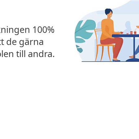
kningen 100%
tt de gärna
n till andra.