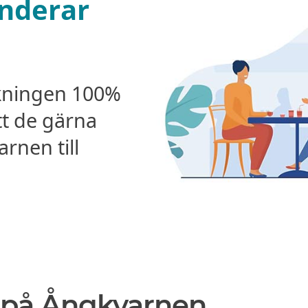
nderar
kningen 100%
tt de gärna
nen till
 på Ångkvarnen