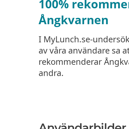
100% rekomme
Ångkvarnen
I MyLunch.se-undersö
av våra användare sa a
rekommenderar Ångkvar
andra.
Användarbilder