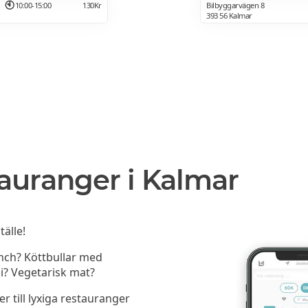
10:00-15:00
130Kr
Bilbyggarvägen 8
393 56 Kalmar
auranger i Kalmar
tälle!
unch? Köttbullar med
i? Vegetarisk mat?
er till lyxiga restauranger