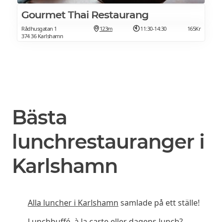
Gourmet Thai Restaurang
Rådhusgatan 1
123m
11:30-14:30
165Kr
374 36 Karlshamn
Bästa
lunchrestauranger i
Karlshamn
Alla luncher i Karlshamn
samlade på ett ställe!
Lunchbuffé, à la carte eller dagens lunch?