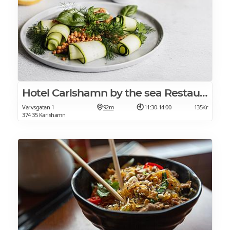
Hotel Carlshamn by the sea Restaurang
Varvsgatan 1
92m
11:30-14:00
135Kr
374 35 Karlshamn