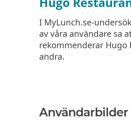
Hugo Restaura
I MyLunch.se-undersö
av våra användare sa a
rekommenderar Hugo Re
andra.
Användarbilder