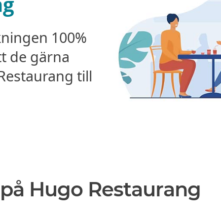
ng
kningen 100%
tt de gärna
staurang till
 på Hugo Restaurang