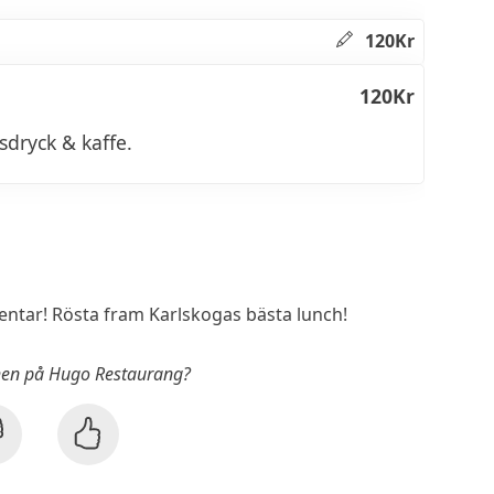
120Kr
120Kr
dsdryck & kaffe.
tar! Rösta fram Karlskogas bästa lunch!
chen på Hugo Restaurang?