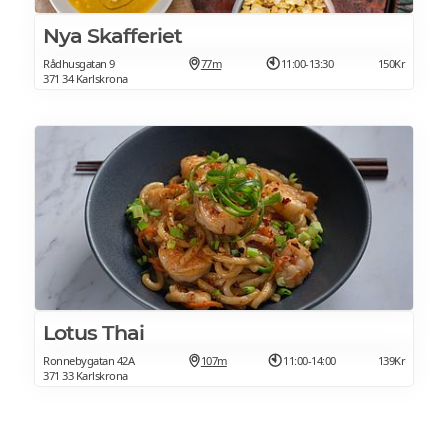
Nya Skafferiet
Rådhusgatan 9
77m
11:00-13:30
150Kr
371 34 Karlskrona
Lotus Thai
Ronnebygatan 42A
107m
11:00-14:00
139Kr
371 33 Karlskrona