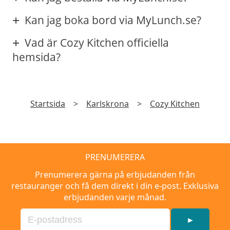
Kan jag boka bord via MyLunch.se?
Vad är Cozy Kitchen officiella
hemsida?
Startsida
>
Karlskrona
>
Cozy Kitchen
PRENUMERERA
Prenumerera gärna på erbjudanden från
restauranger och få dem direkt i din e-post. Exklusiva
erbjudanden varje månad.
►