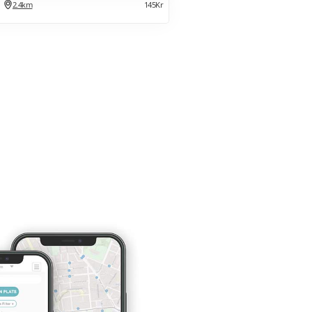
2.4km
145Kr