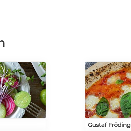
n
Gustaf Frödin