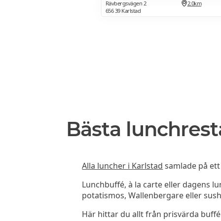
Rävbergsvägen 2
2.0km
656 39 Karlstad
Bästa lunchrest
Alla luncher i Karlstad
samlade på ett 
Lunchbuffé, à la carte eller dagens l
potatismos, Wallenbergare eller sush
Här hittar du allt från prisvärda buffé