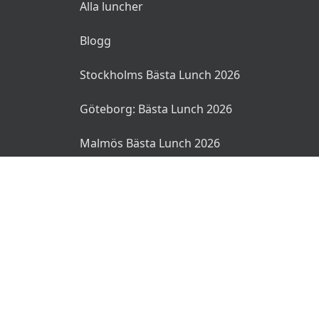
Alla luncher
Blogg
Stockholms Bästa Lunch 2026
Göteborg: Bästa Lunch 2026
Malmös Bästa Lunch 2026
© 2026 MyLunch.se. Alla rättigheter reserverade.
Användarvillkor
Integritetspolicy
Ansvarsfriskrivning
🌜
🌞