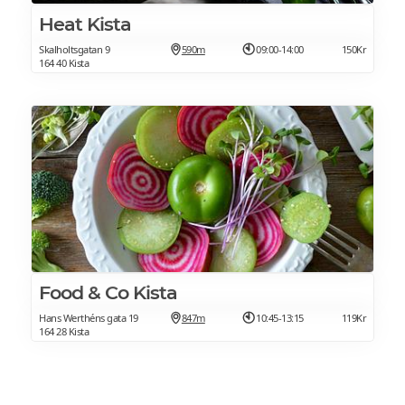
Heat Kista
Skalholtsgatan 9
590m
09:00-14:00
150Kr
164 40 Kista
Food & Co Kista
Hans Werthéns gata 19
847m
10:45-13:15
119Kr
164 28 Kista