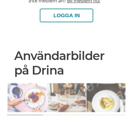
Inte medlem än?
Bli medlem nu!
LOGGA IN
Användarbilder
på Drina