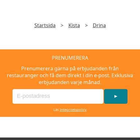
Startsida
>
Kista
>
Drina
PRENUMERERA
Prenumerera gärna på erbjudanden från
restauranger och få dem direkt i din e-post. Exklusiva
erbjudanden varje månad.
►
Läs
Integritetspolicy