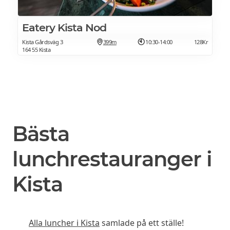
Eatery Kista Nod
Kista Gårdsväg 3
399m
10:30-14:00
128Kr
164 55 Kista
Bästa
lunchrestauranger i
Kista
Alla luncher i Kista
samlade på ett ställe!