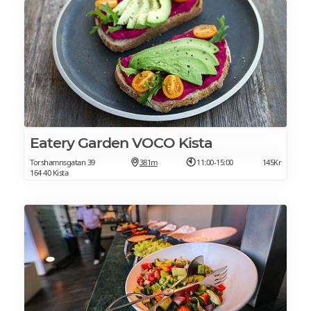
Eatery Garden VOCO Kista
Torshamnsgatan 39
381m
11:00-15:00
145Kr
164 40 Kista