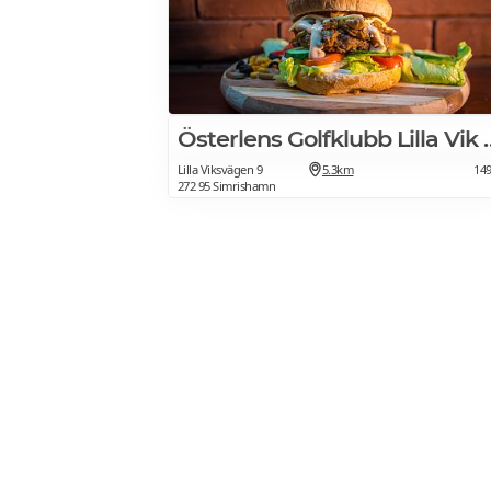
Österlens Golfklubb L
Lilla Viksvägen 9
5.3km
14
272 95 Simrishamn