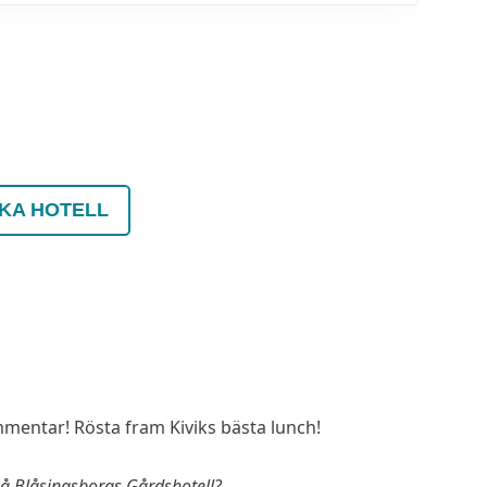
KA HOTELL
entar! Rösta fram Kiviks bästa lunch!
på Blåsingsborgs Gårdshotell?