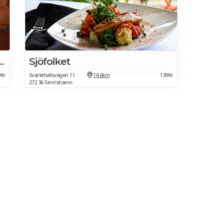
illa Vik Golfrestaurang
Sjöfolket
9Kr
Svartehallsvägen 11
14.6km
139Kr
272 36 Simrishamn