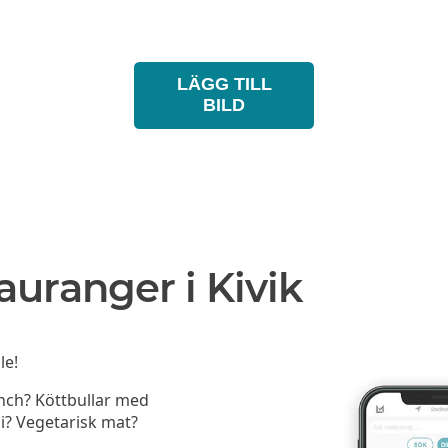
LÄGG TILL
BILD
auranger i Kivik
le!
unch? Köttbullar med
i? Vegetarisk mat?