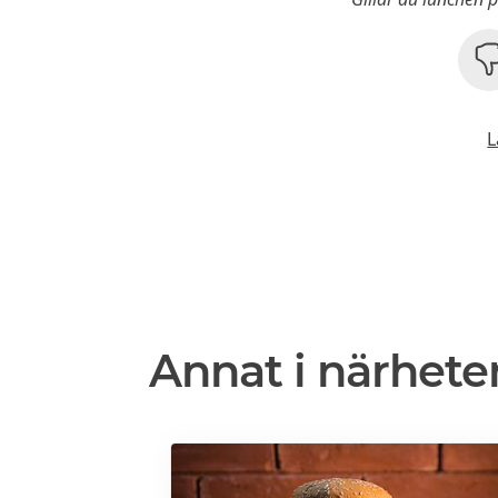
L
Annat i närhete