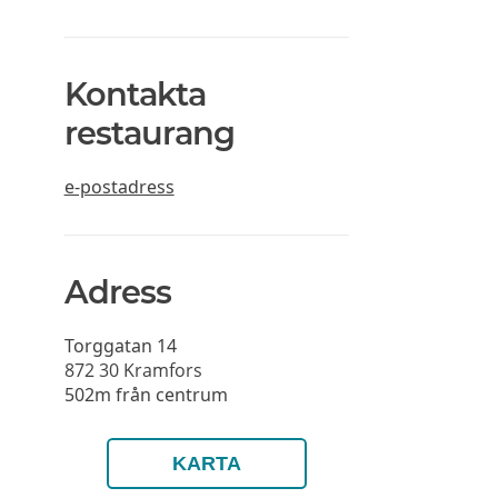
Kontakta
restaurang
e-postadress
Adress
Torggatan 14
872 30
Kramfors
502m från centrum
KARTA