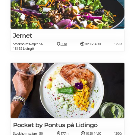
Jernet
Stockholmsvägen 56
61m
10:30-14:30
125Kr
181 32 Lidingö
Pocket by Pontus på Lidingö
Stockholmsvägen 50
177m
10:30-14:00
130Kr