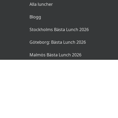
Alla luncher
Blogg
Stockholms Bästa Lunch 2026
Göteborg: Bästa Lunch 2026
Malmös Bästa Lunch 2026
© 2026 MyLunch.se. Alla rättigheter reserverade.
Användarvillkor
Integritetspolicy
Ansvarsfriskrivning
🌜
🌞