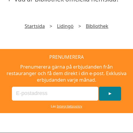
Startsida
>
Lidingö
>
Bibliothek
PRENUMERERA
Prenumerera gärna på erbjudanden från
restauranger och få dem direkt i din e-post. Exklusiva
erbjudanden varje månad.
►
Läs
Integritetspolicy