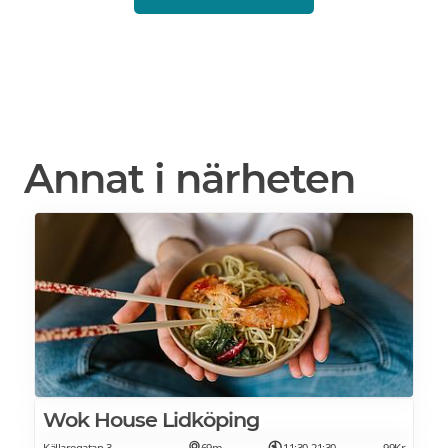
Annat i närheten
Wok House Lidköping
Källaregatan 3
69m
11:30-21:30
99Kr