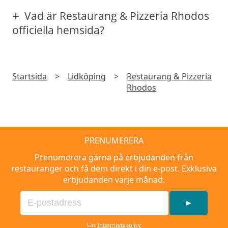
Vad är Restaurang & Pizzeria Rhodos
officiella hemsida?
Startsida
>
Lidköping
>
Restaurang & Pizzeria
Rhodos
PRENUMERERA
Prenumerera gärna på erbjudanden från
restauranger och få dem direkt i din e-post. Exklusiva
erbjudanden varje månad.
►
Läs
Integritetspolicy