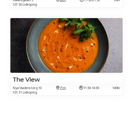
531 30 Lidköping
The View
Nya Stadens torg 10
71m
11:30-14:30
140Kr
531 31 Lidköping