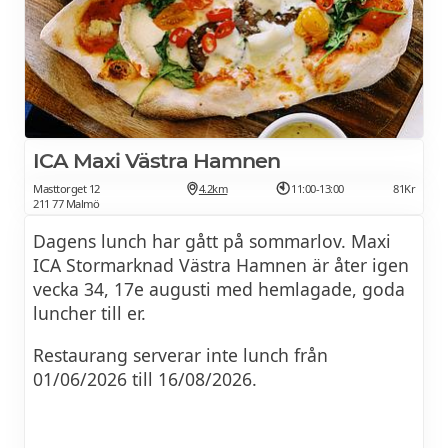
Salladsbuffé, bröd, dryck, kaffe och kaka
dagen, vilket fortfarande används i delar av
ingår i lunchmenyn
södra Skåne
När man övergick till att äta den tyngsta
måltiden för dagen på kvällen flyttades ordet
Middag med, och är idag benämning på det
ICA Maxi Västra Hamnen
man äter någon gång mellan ungefär 16 och
Masttorget 12
4.2km
11:00-13:00
81Kr
20
211 77 Malmö
Ännu tidigare användes
Dagens lunch har gått på sommarlov. Maxi
ICA Stormarknad Västra Hamnen är åter igen
Frukost som benämning på lunchen.
vecka 34, 17e augusti med hemlagade, goda
luncher till er.
Källa: Wikipedia
Restaurang serverar inte lunch från
* * * * *
01/06/2026 till 16/08/2026.
Dagens lunch på Kockum Fritid
136Kr
restaurang FreDa