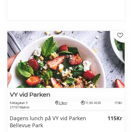
VY vid Parken
Eddagatan 3
2.3km
11:30-14:30
115Kr
217 67 Malmö
Dagens lunch på VY vid Parken
115Kr
Bellevue Park