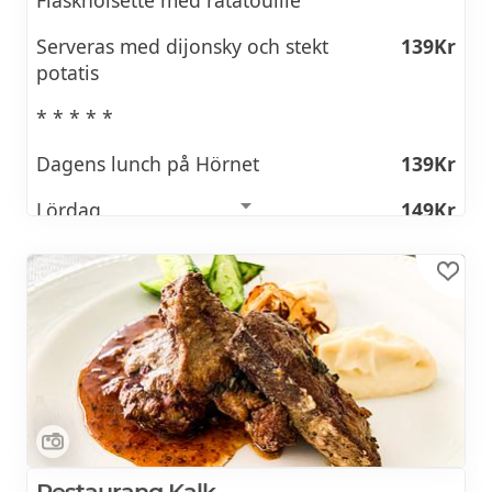
Fläsknoisette med ratatouille
Serveras med dijonsky och stekt
139Kr
potatis
* * * * *
Dagens lunch på Hörnet
139Kr
Lördag
149Kr
Salladsbuffé, vatten eller lingondricka, två
sorters eget bröd & kaffe/te ingår.
Dricka och salladsbuffé ingår ej vid
avhämtning
Se veckans lunchmeny >>
Restaurang Kalk