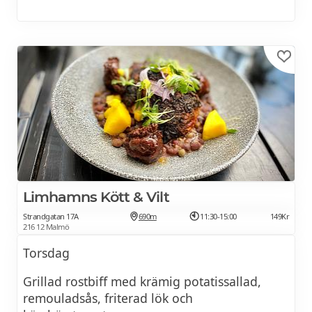
I lunchen ingår salladsbuffé, hembakat bröd
och kaffe/the
Limhamns Kött & Vilt
Strandgatan 17A
690m
11:30-15:00
149Kr
216 12 Malmö
Torsdag
Grillad rostbiff med krämig potatissallad,
remouladsås, friterad lök och