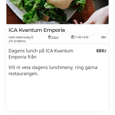
ICA Kvantum Emporia
Hyllie stationsväg 22
3.1km
11:00-14:00
88Kr
215 32 Malmö
Dagens lunch på ICA Kvantum
88Kr
Emporia från
Vill ni veta dagens lunchmeny, ring gärna
restaurangen.