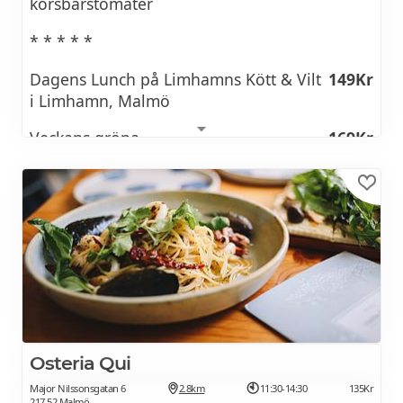
körsbärstomater
* * * * *
Dagens Lunch på Limhamns Kött & Vilt
149Kr
i Limhamn, Malmö
Veckans gröna
169Kr
Veckans fisk
199Kr
Osteria Qui
Major Nilssonsgatan 6
2.8km
11:30-14:30
135Kr
217 52 Malmö