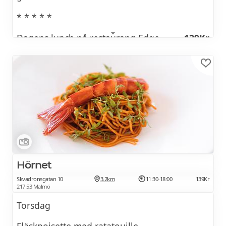
* * * * *
Dagens lunch på restaurang Edge
129Kr
Kitchen
Hörnet
Skvadronsgatan 10
3.2km
11:30-18:00
139Kr
217 53 Malmö
Torsdag