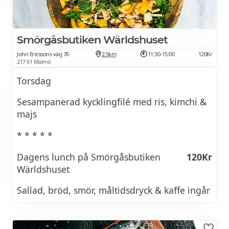
Smörgåsbutiken Wärldshuset
John Ericssons väg 76
2.5km
11:30-15:00
120Kr
217 61 Malmö
Torsdag
Sesampanerad kycklingfilé med ris, kimchi &
majs
* * * * *
Dagens lunch på Smörgåsbutiken
120Kr
Wärldshuset
Sallad, bröd, smör, måltidsdryck & kaffe ingår