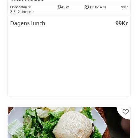
Linnégatan 18
415m
11:30-14:30
99Kr
216 12 Limhamn
Dagens lunch
99Kr