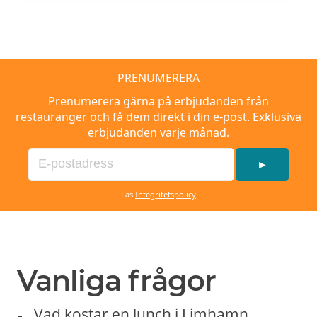
PRENUMERERA
Prenumerera gärna på erbjudanden från
restauranger och få dem direkt i din e-post. Exklusiva
erbjudanden varje månad.
►
Läs
Integritetspolicy
Vanliga frågor
Vad kostar en lunch i Limhamn,