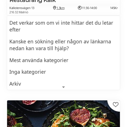
Kalkstensvägen 13
1.3km
11:30-14:00
145Kr
216 32 Malmö
Det verkar som om vi inte hittar det du letar
efter
Kanske en sökning eller någon av länkarna
nedan kan vara till hjälp?
Mest använda kategorier
Inga kategorier
Arkiv
Prova att leta i månadsarkiven
* * * * *
Dagens lunch på Restaurang Kalk i
145Kr
Limhamn