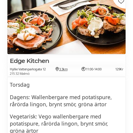
* * * * *
Lunchbuffé på Percys Restaurang i
145Kr
Malmö Arena i Hyllie
I lunchen ingår stora salladsbord, hembakat
bröd, smör & kaffe
Edge Kitchen
Se veckans lunchmeny >>
Hyllie Vattenparksgata 12
3.3km
11:00-14:00
129Kr
215 32 Malmö
Torsdag
Dagens: Wallenbergare med potatispure,
rårörda lingon, brynt smör, gröna ärtor
Vegetarisk: Vego wallenbergare med
potatispure, rårörda lingon, brynt smör,
gröna ärtor