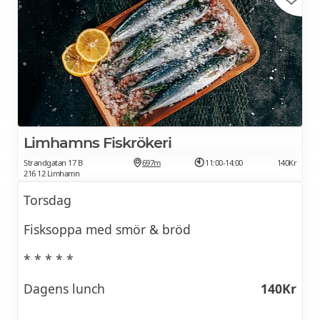
Limhamns Fiskrökeri
Strandgatan 17 B
697m
11:00-14:00
140Kr
216 12 Limhamn
Torsdag
Fisksoppa med smör & bröd
* * * * *
Dagens lunch
140Kr