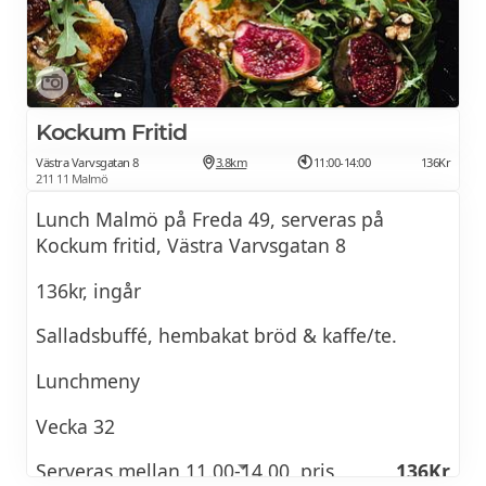
Inkl. dagens rätt, salladsbuffe, hembakat
bröd, måltidsdryck samt kaffe och kaka
Kockum Fritid
Västra Varvsgatan 8
3.8km
11:00-14:00
136Kr
211 11 Malmö
Lunch Malmö på Freda 49, serveras på
Kockum fritid, Västra Varvsgatan 8
136kr, ingår
Salladsbuffé, hembakat bröd & kaffe/te.
Lunchmeny
Vecka 32
Serveras mellan 11.00-14.00, pris
136Kr