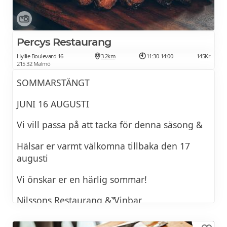
Percys Restaurang
Hyllie Boulevard 16
3.2km
11:30-14:00
145Kr
215 32 Malmö
SOMMARSTÄNGT
JUNI 16 AUGUSTI
Vi vill passa på att tacka för denna säsong &
Hälsar er varmt välkomna tillbaka den 17
augusti
Vi önskar er en härlig sommar!
Nilssons Restaurang & Vinbar
Öppnar upp för lunch från den 10 augusti