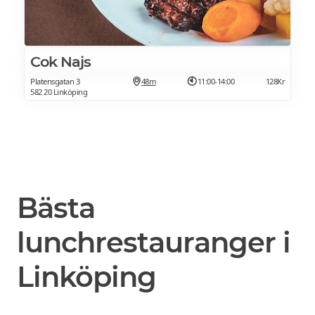
Cok Najs
Platensgatan 3
48m
11:00-14:00
128Kr
582 20 Linköping
Bästa
lunchrestauranger i
Linköping