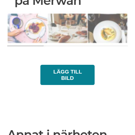
på Merwah
LÄGG TILL
BILD
Annat i närheten