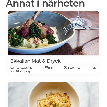
Annat i närheten
Ekkällan Mat & Dryck
Garnisonsvägen 12
355m
11:00-14:00
119Kr
587 50 Linköping