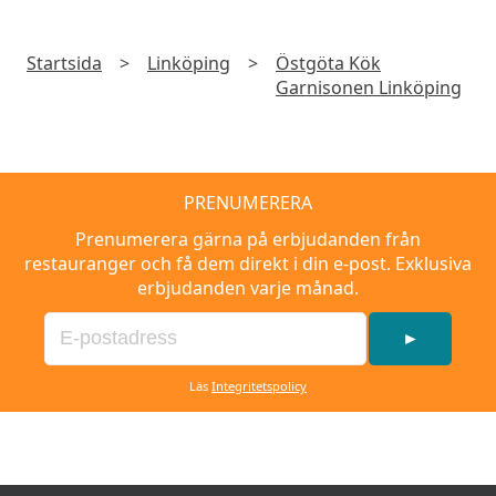
Startsida
>
Linköping
>
Östgöta Kök
Garnisonen Linköping
PRENUMERERA
Prenumerera gärna på erbjudanden från
restauranger och få dem direkt i din e-post. Exklusiva
erbjudanden varje månad.
►
Läs
Integritetspolicy