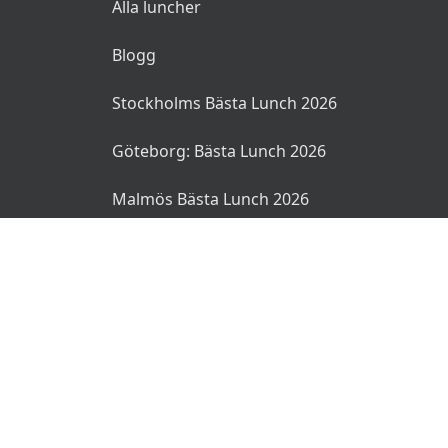
Alla luncher
Blogg
Stockholms Bästa Lunch 2026
Göteborg: Bästa Lunch 2026
Malmös Bästa Lunch 2026
© 2026 MyLunch.se. Alla rättigheter reserverade.
Användarvillkor
Integritetspolicy
Ansvarsfriskrivning
🌜
🌞