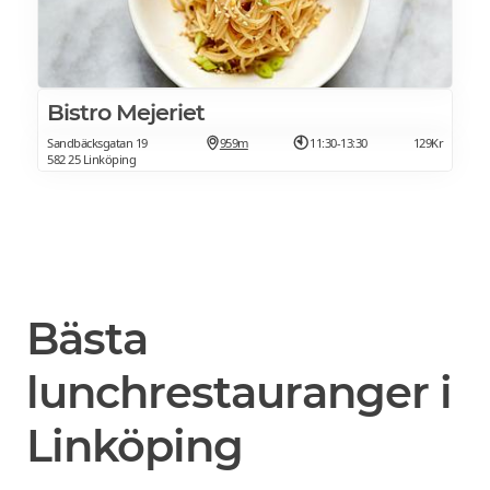
Bistro Mejeriet
Sandbäcksgatan 19
959m
11:30-13:30
129Kr
582 25 Linköping
Bästa
lunchrestauranger i
Linköping