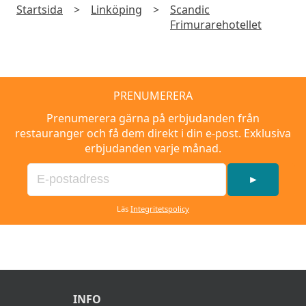
Startsida
>
Linköping
>
Scandic
Frimurarehotellet
PRENUMERERA
Prenumerera gärna på erbjudanden från
restauranger och få dem direkt i din e-post. Exklusiva
erbjudanden varje månad.
►
Läs
Integritetspolicy
INFO